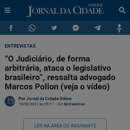
ENTREVISTAS
Compartilhar
Compartilhar
Compartilhar
Compartilhar
Compartilhar
Compar
“O Judiciário, de forma
no
no
no
no
no
no
arbitrária, ataca o legislativo
brasileiro”, ressalta advogado
Facebook
Whatsapp
Twitter
Messenger
Telegram
Gettr
Marcos Pollon (veja o vídeo)
Por
Jornal da Cidade Online
19/02/2021 às 05:11
Entrevistas
LER NA ÁREA DO ASSINANTE