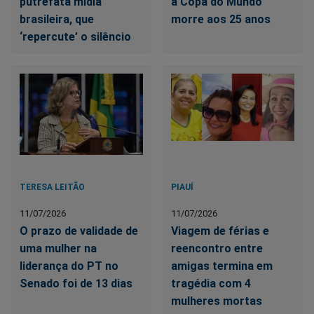
putrefata mídia
a Copa do Mundo
brasileira, que
morre aos 25 anos
‘repercute’ o silêncio
TERESA LEITÃO
PIAUÍ
11/07/2026
11/07/2026
O prazo de validade de
Viagem de férias e
uma mulher na
reencontro entre
liderança do PT no
amigas termina em
Senado foi de 13 dias
tragédia com 4
mulheres mortas