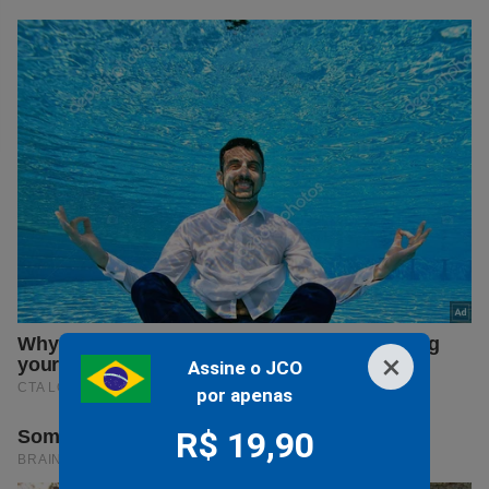
×
Assine o JCO
por apenas
R$ 19,90