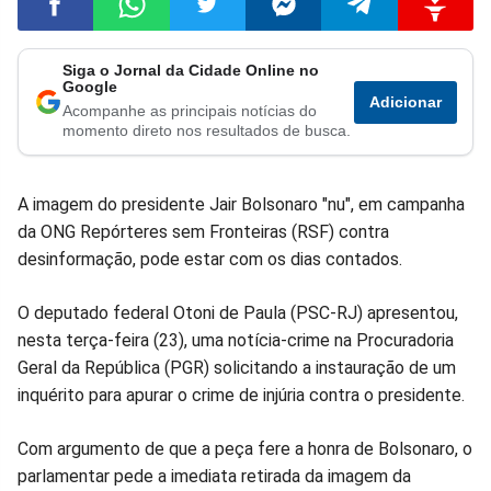
Siga o Jornal da Cidade Online no
Compartilhar
Compartilhar
Compartilhar
Compartilhar
Compartilhar
Compart
Google
Adicionar
Acompanhe as principais notícias do
no
no
no
no
no
no
momento direto nos resultados de busca.
Facebook
Whatsapp
Twitter
Messenger
Telegram
Gettr
A imagem do presidente Jair Bolsonaro "nu", em campanha
da ONG Repórteres sem Fronteiras (RSF) contra
desinformação, pode estar com os dias contados.
O deputado federal Otoni de Paula (PSC-RJ) apresentou,
nesta terça-feira (23), uma notícia-crime na Procuradoria
Geral da República (PGR) solicitando a instauração de um
inquérito para apurar o crime de injúria contra o presidente.
Com argumento de que a peça fere a honra de Bolsonaro, o
parlamentar pede a imediata retirada da imagem da