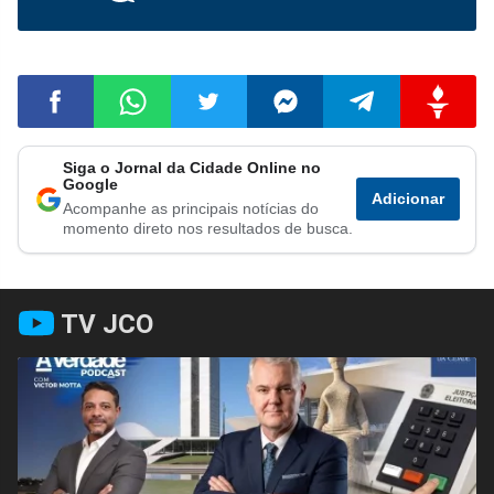
Siga o Jornal da Cidade Online no
Compartilhar
Compartilhar
Compartilhar
Compartilhar
Compartilhar
Compart
Google
Adicionar
Acompanhe as principais notícias do
no
no
no
no
no
no
momento direto nos resultados de busca.
Facebook
Whatsapp
Twitter
Messenger
Telegram
Gettr
TV JCO