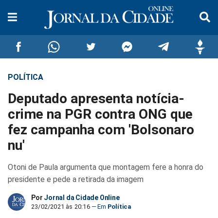
POLÍTICA
Compartilhar
Compartilhar
Compartilhar
Compartilhar
Compartilhar
Compar
Deputado apresenta notícia-
no
no
no
no
no
no
crime na PGR contra ONG que
fez campanha com 'Bolsonaro
Facebook
Whatsapp
Twitter
Messenger
Telegram
Gettr
nu'
Otoni de Paula argumenta que montagem fere a honra do
presidente e pede a retirada da imagem
Por
Jornal da Cidade Online
23/02/2021 às 20:16
Política