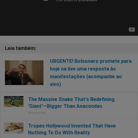
URGENTE! Bolsonaro promete para
hoje na live uma resposta às
manifestações (acompanhe ao
vivo)