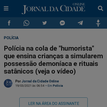
POLÍCIA
Compartilhar
Compartilhar
Compartilhar
Compartilhar
Compartilhar
Compar
Polícia na cola de "humorista"
no
no
no
no
no
no
que ensina crianças a simularem
possessão demoníaca e rituais
Facebook
Whatsapp
Twitter
Messenger
Telegram
Gettr
satânicos (veja o vídeo)
Por
Jornal da Cidade Online
19/03/2021 às 06:54
Polícia
LER NA ÁREA DO ASSINANTE