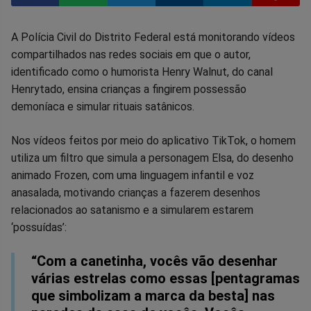
Compartilhar
Compartilhar
Compartilhar
Compartilhar
Compartilhar
Compart
A Polícia Civil do Distrito Federal está monitorando vídeos
compartilhados nas redes sociais em que o autor,
no
no
no
no
no
no
identificado como o humorista Henry Walnut, do canal
Henrytado, ensina crianças a fingirem possessão
Facebook
Whatsapp
Twitter
Messenger
Telegram
Gettr
demoníaca e simular rituais satânicos.
Nos vídeos feitos por meio do aplicativo TikTok, o homem
utiliza um filtro que simula a personagem Elsa, do desenho
animado Frozen, com uma linguagem infantil e voz
anasalada, motivando crianças a fazerem desenhos
relacionados ao satanismo e a simularem estarem
‘possuídas’:
“Com a canetinha, vocês vão desenhar
várias estrelas como essas [pentagramas
que simbolizam a marca da besta] nas