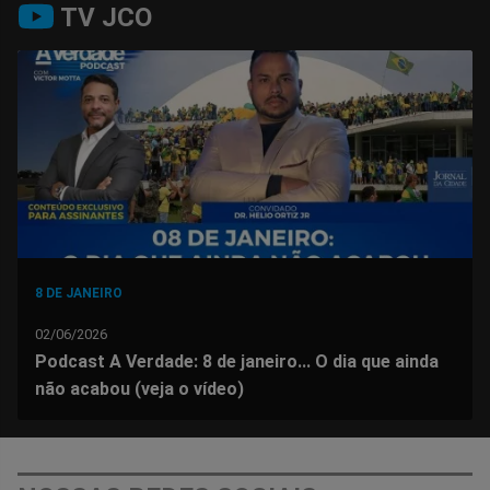
TV JCO
no
no
no
no
no
no
Facebook
Whatsapp
Twitter
Messenger
Telegram
Gettr
8 DE JANEIRO
02/06/2026
Podcast A Verdade: 8 de janeiro... O dia que ainda
não acabou (veja o vídeo)