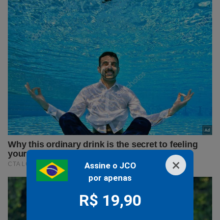
×
Assine o JCO
por apenas
R$ 19,90