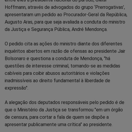
no
no
no
no
no
no
Hoffmann, através de advogados do grupo ‘Prerrogativas’,
apresentaram um pedido ao Procurador-Geral da República,
Facebook
Whatsapp
Twitter
Messenger
Telegram
Gettr
Augusto Aras, para que seja avaliada a conduta do ministro
da Justiça e Segurança Pública, André Mendonça.
O pedido cita as ações do ministro diante dos diferentes
inquéritos abertos em razão de ofensas ao presidente Jair
Bolsonaro e questiona a conduta de Mendonça, "há
questões de interesse criminal, tomando-se as medidas
cabíveis para coibir abusos autoritários e violações
inadmissíveis ao direito fundamental à liberdade de
expressão".
A alegação dos deputados responsáveis pelo pedido é de
que o Ministério da Justiça se transformou "em um órgão
de censura, para cortar a fala de quem se dispõe a
apresentar publicamente uma crítica" ao presidente.