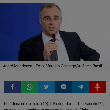
André Mendonça - Foto: Marcelo Camargo/Agência Brasil
Compartilhar
Compartilhar
Compartilhar
Compartilhar
Compartilhar
Compart
Na última sexta-feira (19), três deputados federais do PT,
entre eles a presidente nacional do partido, Gleisi