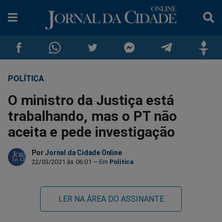
POLÍTICA
Compartilhar
Compartilhar
Compartilhar
Compartilhar
Compartilhar
Compar
O ministro da Justiça está
no
no
no
no
no
no
trabalhando, mas o PT não
aceita e pede investigação
Facebook
Whatsapp
Twitter
Messenger
Telegram
Gettr
Por
Jornal da Cidade Online
22/03/2021 às 06:01
Política
LER NA ÁREA DO ASSINANTE