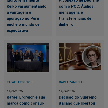
Muito lentamente
A conexão de Deolane
Keiko vai aumentando
com o PCC: Áudios,
a vantagem e
mensagens e
apuração no Peru
transferências de
enche o mundo de
dinheiro
expectativa
RAFAEL ERDREICH
CARLA ZAMBELLI
12/06/2026
12/06/2026
Rafael Erdreich e sua
Decisão do Supremo
marca como cônsul-
italiano que libertou