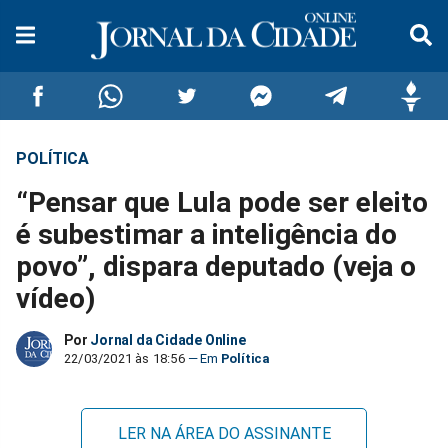
POLÍTICA
Compartilhar
Compartilhar
Compartilhar
Compartilhar
Compartilhar
Compar
“Pensar que Lula pode ser eleito
no
no
no
no
no
no
é subestimar a inteligência do
povo”, dispara deputado (veja o
Facebook
Whatsapp
Twitter
Messenger
Telegram
Gettr
vídeo)
Por
Jornal da Cidade Online
22/03/2021 às 18:56
Política
LER NA ÁREA DO ASSINANTE