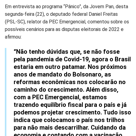
Compartilhar
Compartilhar
Compartilhar
Compartilhar
Compartilhar
Compart
Em entrevista ao programa “Pânico”, da Jovem Pan, desta
segunda-feira (22), o deputado federal Daniel Freitas
no
no
no
no
no
no
(PSL-SC), relator da PEC Emergencial, comentou sobre os
possíveis cenários para as disputas eleitorais de 2022 e
Facebook
Whatsapp
Twitter
Messenger
Telegram
Gettr
afirmou:
“Não tenho dúvidas que, se não fosse
pela pandemia de Covid-19, agora o Brasil
estaria em outro patamar. Nos próximos
anos de mandato do Bolsonaro, as
reformas econômicas nos colocarão no
caminho do crescimento. Além disso,
com a PEC Emergencial, estamos
trazendo equilíbrio fiscal para o país e já
podemos projetar crescimento. Tudo isso
indica que colocamos o país nos trilhos
para não mais descarrilhar. Cuidando da
economia e contando com a vacinação