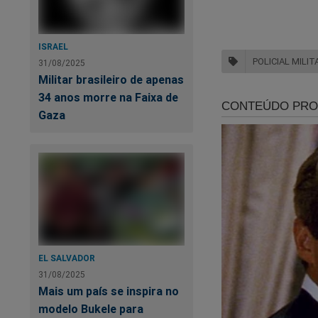
ISRAEL
POLICIAL MILIT
31/08/2025
Militar brasileiro de apenas
Em tempos de
"ce
34 anos morre na Faixa de
Gaza
Agora você pode ass
crédito ou PIX.
Por apenas R$ 9,99
terá acesso a todo
É simples. É fácil. 
EL SALVADOR
https://assinante.
31/08/2025
Mais um país se inspira no
modelo Bukele para