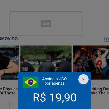
rco Aurélio já tem data para deixar o STF e Bolsonaro já p
vo ministro
Assine o JCO
×
por apenas
R$ 19,90