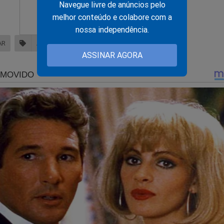
Navegue livre de anúncios pelo
melhor conteúdo e colabore com a
nossa independência.
AR
ASSALTO
IDOSA
ASSINAR AGORA
nsura"
, precisamos da ajuda do nosso leitor.
inar o Jornal da Cidade Online através de boleto bancário, cartã
 mensais, você não terá nenhuma publicidade durante a sua nave
 o conteúdo da Revista A Verdade.
É rápido... Só depende de você! Faça agora a sua assinatura:
jornaldacidadeonline.com.br/apresentacao