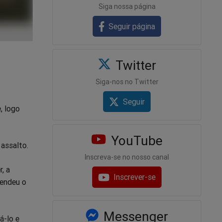
Siga nossa página
Seguir página
Twitter
Siga-nos no Twitter
Seguir
, logo
YouTube
assalto.
Inscreva-se no nosso canal
, a
Inscrever-se
rendeu o
Messenger
á-lo e