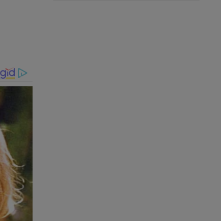
o de
gação e