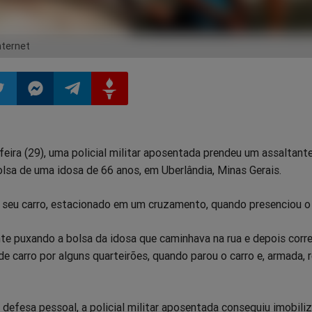
nternet
ilhar
mpartilhar
Compartilhar
Compartilhar
Compartilhar
eira (29), uma policial militar aposentada prendeu um assaltante
o
no
no
no
olsa de uma idosa de 66 anos, em Uberlândia, Minas Gerais.
pp
itter
Messenger
Telegram
Gettr
m seu carro, estacionado em um cruzamento, quando presenciou o 
te puxando a bolsa da idosa que caminhava na rua e depois correr
 de carro por alguns quarteirões, quando parou o carro e, armada, 
defesa pessoal, a policial militar aposentada conseguiu imobiliz