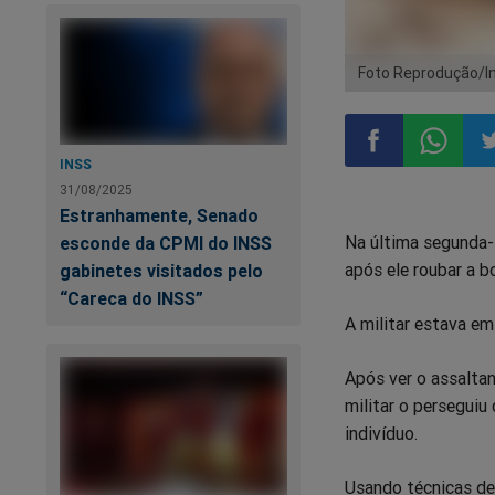
Foto Reprodução/I
INSS
31/08/2025
Compartilhar
Compart
Co
Estranhamente, Senado
Na última segunda-f
esconde da CPMI do INSS
no
no
n
após ele roubar a b
gabinetes visitados pelo
“Careca do INSS”
Facebook
Whatsa
Tw
A militar estava e
Após ver o assaltan
militar o perseguiu
indivíduo.
Usando técnicas de 