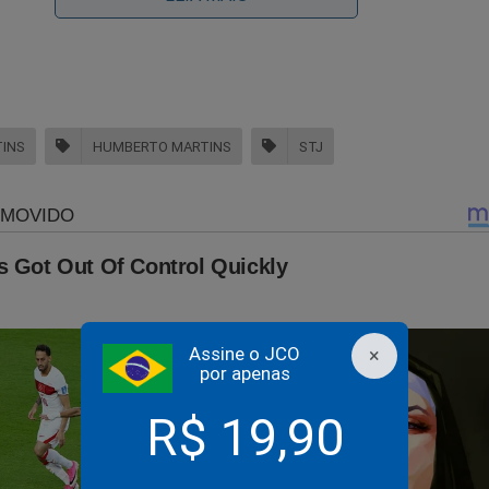
INS
HUMBERTO MARTINS
STJ
nsura
", precisamos da ajuda do nosso leitor.
inar o Jornal da Cidade Online através de boleto bancário, cartã
 mensais, você não terá nenhuma publicidade durante a sua nave
 o conteúdo da Revista A Verdade.
Assine o JCO
×
por apenas
É rápido... Só depende de você! Faça agora a sua assinatura:
R$ 19,90
jornaldacidadeonline.com.br/apresentacao
soé