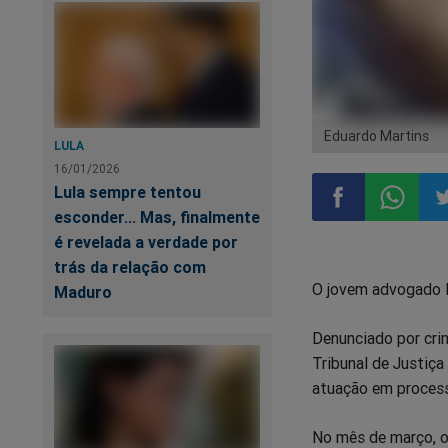
Eduardo Martins
LULA
16/01/2026
Lula sempre tentou
esconder... Mas, finalmente
é revelada a verdade por
Compartilhar
Compart
Co
trás da relação com
O jovem advogado 
Maduro
no
no
n
Denunciado por cri
Facebook
Whatsa
Tw
Tribunal de Justiça
atuação em processo
No mês de março, o