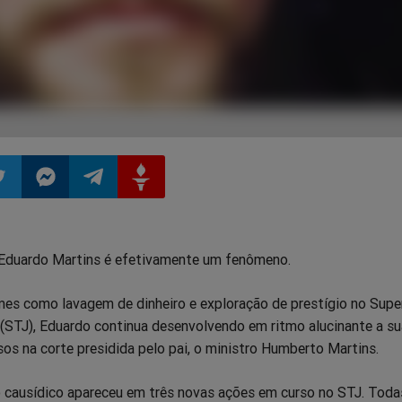
ilhar
mpartilhar
Compartilhar
Compartilhar
Compartilhar
Eduardo Martins é efetivamente um fenômeno.
o
no
no
no
mes como lavagem de dinheiro e exploração de prestígio no Supe
pp
itter
Messenger
Telegram
Gettr
 (STJ), Eduardo continua desenvolvendo em ritmo alucinante a su
s na corte presidida pelo pai, o ministro Humberto Martins.
 causídico apareceu em três novas ações em curso no STJ. Toda