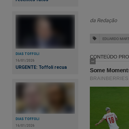
da Redação
EDUARDO MART
Em tempos de "
ce
DIAS TOFFOLI
Agora você pode ass
16/01/2026
crédito ou PIX.
URGENTE: Toffoli recua
Por apenas R$ 9,99
terá acesso a todo
É simples. É fácil. 
https://assinante.
DIAS TOFFOLI
16/01/2026
Fonte: R
evista Cru