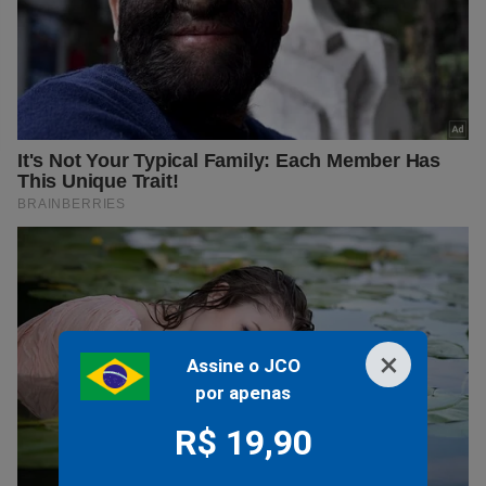
×
Assine o JCO
por apenas
R$ 19,90