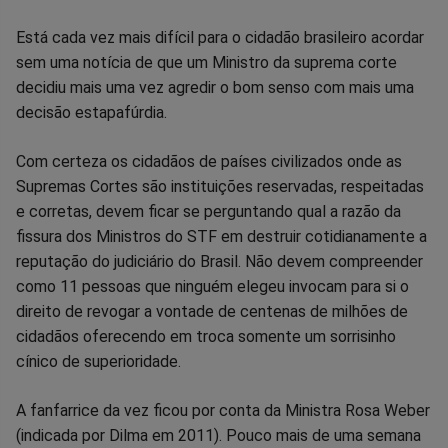
Compartilhar
Compartilhar
Compartilhar
Compartilhar
Compartilhar
Compart
Está cada vez mais difícil para o cidadão brasileiro acordar
sem uma notícia de que um Ministro da suprema corte
no
no
no
no
no
no
decidiu mais uma vez agredir o bom senso com mais uma
decisão estapafúrdia.
Facebook
Whatsapp
Twitter
Messenger
Telegram
Gettr
Com certeza os cidadãos de países civilizados onde as
Supremas Cortes são instituições reservadas, respeitadas
e corretas, devem ficar se perguntando qual a razão da
fissura dos Ministros do STF em destruir cotidianamente a
reputação do judiciário do Brasil. Não devem compreender
como 11 pessoas que ninguém elegeu invocam para si o
direito de revogar a vontade de centenas de milhões de
cidadãos oferecendo em troca somente um sorrisinho
cínico de superioridade.
A fanfarrice da vez ficou por conta da Ministra Rosa Weber
(indicada por Dilma em 2011). Pouco mais de uma semana