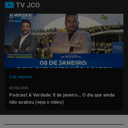
TV JCO
no
no
no
no
no
no
Facebook
Whatsapp
Twitter
Messenger
Telegram
Gettr
8 DE JANEIRO
02/06/2026
Podcast A Verdade: 8 de janeiro... O dia que ainda
não acabou (veja o vídeo)