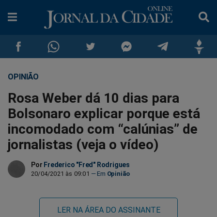
OPINIÃO
Compartilhar
Compartilhar
Compartilhar
Compartilhar
Compartilhar
Compar
Rosa Weber dá 10 dias para
no
no
no
no
no
no
Bolsonaro explicar porque está
incomodado com “calúnias” de
Facebook
Whatsapp
Twitter
Messenger
Telegram
Gettr
jornalistas (veja o vídeo)
Por
Frederico "Fred" Rodrigues
20/04/2021 às 09:01
Opinião
LER NA ÁREA DO ASSINANTE