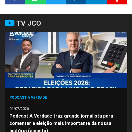
Compartilhar
Compartilhar
Compartilhar
Compartilhar
Compartilhar
Compart
TV JCO
no
no
no
no
no
no
Facebook
Whatsapp
Twitter
Messenger
Telegram
Gettr
PODCAST A VERDADE
01/07/2026
Podcast A Verdade traz grande jornalista para
comentar a eleição mais importante da nossa
história (assista)