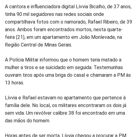
Compartilhar
Compartilhar
Compartilhar
Compartilhar
Compartilhar
Compart
A cantora e influenciadora digital Lívvia Bicalho, de 37 anos,
tinha 90 mil seguidores nas redes sociais onde
no
no
no
no
no
no
compartilhava fotos com o namorado, Rafael Ribeiro, de 39
anos. Ambos foram encontrados mortos, nesta quarta-
Facebook
Whatsapp
Twitter
Messenger
Telegram
Gettr
feira (21), em um apartamento em João Monlevade, na
Região Central de Minas Gerais.
A Polícia Militar informou que o homem teria matado a
mulher a tiros e se suicidado em seguida. Testemunhas
ouviram tiros após uma briga do casal e chamaram a PM às
13 horas.
Lívvia e Rafael estavam no apartamento que pertence à
família dele. No local, os militares encontraram os dois já
sem vida. Um revólver calibre 38 foi encontrado em uma
das mãos do homem.
Horas antes de ser morta, Lívvia chegou a procurar a PM