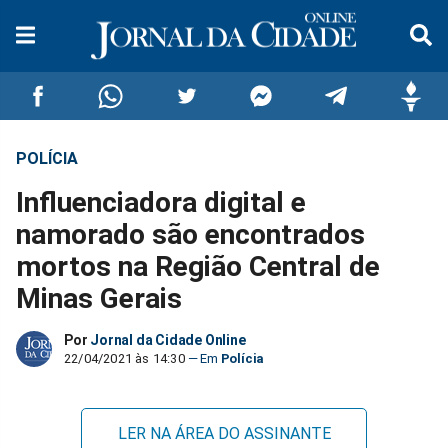
POLÍCIA
Compartilhar
Compartilhar
Compartilhar
Compartilhar
Compartilhar
Compar
Influenciadora digital e
no
no
no
no
no
no
namorado são encontrados
mortos na Região Central de
Facebook
Whatsapp
Twitter
Messenger
Telegram
Gettr
Minas Gerais
Por
Jornal da Cidade Online
22/04/2021 às 14:30
Polícia
LER NA ÁREA DO ASSINANTE