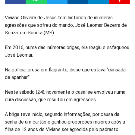
Compartilhar
Compartilhar
Compartilhar
Compartilhar
Compartilhar
Compart
Viviane Oliveira de Jesus tem histórico de inúmeras
agressões que sofreu do marido, José Leomar Bezerra de
no
no
no
no
no
no
Souza, em Sonora (MS).
Facebook
Whatsapp
Twitter
Messenger
Telegram
Gettr
Em 2016, numa das inúmeras brigas, ela reagiu e esfaqueou
José Leomar.
Na polícia, presa em flagrante, disse que estava “cansada
de apanhar”.
Neste sábado (24), novamente o casal se envolveu numa
dura discussão, que resultou em agressões.
A briga teve início, segundo informações, por causa da
senha de um cartão e ganhou proporções maiores após a
filha de 12 anos de Viviane ser agredida pelo padrasto.