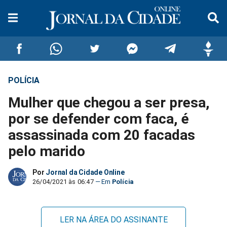
POLÍCIA
Compartilhar
Compartilhar
Compartilhar
Compartilhar
Compartilhar
Compar
Mulher que chegou a ser presa,
no
no
no
no
no
no
por se defender com faca, é
assassinada com 20 facadas
Facebook
Whatsapp
Twitter
Messenger
Telegram
Gettr
pelo marido
Por
Jornal da Cidade Online
26/04/2021 às 06:47
Polícia
LER NA ÁREA DO ASSINANTE