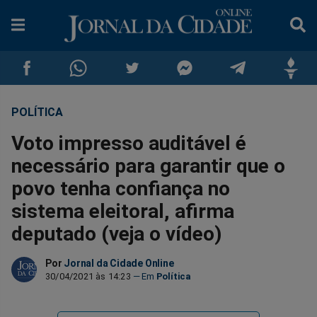
POLÍTICA
Compartilhar
Compartilhar
Compartilhar
Compartilhar
Compartilhar
Compar
Voto impresso auditável é
no
no
no
no
no
no
necessário para garantir que o
povo tenha confiança no
Facebook
Whatsapp
Twitter
Messenger
Telegram
Gettr
sistema eleitoral, afirma
deputado (veja o vídeo)
Por
Jornal da Cidade Online
30/04/2021 às 14:23
Política