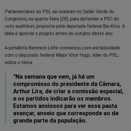
Compartilhar
Compartilhar
Compartilhar
Compartilhar
Compartilhar
Compart
Parlamentares do PSL se reuniram no Salão Verde do
Congresso, na quarta-feira (28), para defender a PEC do
no
no
no
no
no
no
voto auditável, proposta pela deputada federal Bia Kicis. A
ideia é aprovar o projeto antes de outubro deste ano.
Facebook
Whatsapp
Twitter
Messenger
Telegram
Gettr
A jornalista Berenice Leite conversou com exclusividade
com o deputado federal Major Vitor Hugo, líder do PSL,
sobre o tema:
“Na semana que vem, já há um
compromisso do presidente da Câmara,
Arthur Lira, de criar a comissão especial,
e os partidos indicarão os membros.
Estamos ansiosos para ver essa pauta
avançar, anseio que corresponde ao de
grande parte da população.