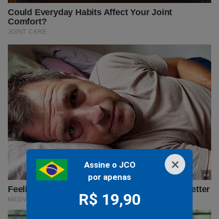
×
Assine o JCO
por apenas
R$ 19,90