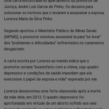
Compartilhar
Compartilhar
Compartilhar
Compartilhar
Compartilhar
Compart
Uma carta encontrada no apartamento do promotor de
Justiça, André Luís Garcia de Pinho, foi decisiva para
no
no
no
no
no
no
solucionar os motivos que o levaram a assassinar a esposa,
Lorenza Maria da Silva Pinho.
Facebook
Whatsapp
Twitter
Messenger
Telegram
Gettr
Segundo apontou o Ministério Público de Minas Gerais
(MPMG), o promotor resolveu assassiná-la para "se livrar"
dos "problemas e dificuldades" enfrentados no casamento
desgastado.
A carta escrita por Lorenza ao marido indica que o
promotor estaria "insatisfeito com a vítima, cujo quadro
depressivo e condições de saúde impediam que ela
exercesse o papel de esposa e mãe" esperado por ele.
Lorenza desenvolveu uma forte depressão após a morte
da mãe dela, em 2013. O quadro depressivo foi
aprofundado em virtude de um aborto sofrido aos seis