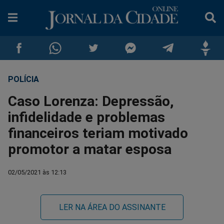
POLÍCIA
Compartilhar
Compartilhar
Compartilhar
Compartilhar
Compartilhar
Compar
Caso Lorenza: Depressão,
no
no
no
no
no
no
infidelidade e problemas
financeiros teriam motivado
Facebook
Whatsapp
Twitter
Messenger
Telegram
Gettr
promotor a matar esposa
02/05/2021 às 12:13
LER NA ÁREA DO ASSINANTE