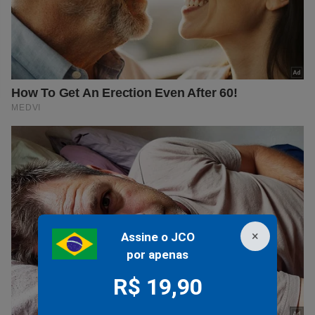
×
Assine o JCO
por apenas
R$ 19,90