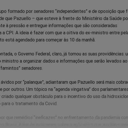
upo formado por senadores “independentes” e de oposição que 
 de que Pazuello – que esteve à frente do Ministério da Saúde p
te à pressão e entregue informações que são consideradas
 a CPI. A ideia é fazer com que a oitiva do ex-ministro entre pel
to está agendado para começar às 10 da manhã.
tada, o Governo Federal, claro, já tomou as suas providências: 
o ministro a organizar dados e informações que serão levados ao
famintos” senadores.
 ávidos por “palanque”, adiantaram que Pazuello será mais cobra
e por outros. Um tópico na “agenda vingativa” dos parlamentares
r criado qualquer obstáculo para o incentivo do uso da hidroxiclo
para o tratamento da Covid.
por que remédios “ineficazes” no enfrentamento da pandemia co
no Brasil. Além de indagarem sobre o aplicativo que auxiliava mé