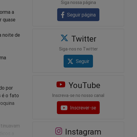
Siga nossa página
forma a
Seguir página
or quase
a noite de
Twitter
Siga-nos no Twitter
uma
Seguir
YouTube
do por
 é o fato
Inscreva-se no nosso canal
roquina
Inscrever-se
ntinuavam
Instagram
dicos a