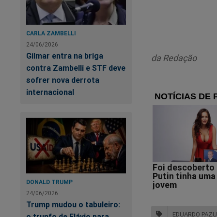
prescreverem o cha
pasta durante a cris
CARLA ZAMBELLI
Apesar do governad
24/06/2026
Ministério da Saúde
Gilmar entra na briga
da Redação
o tema tende a oc
contra Zambelli e STF deve
sofrer nova derrota
Enfim, o circo está
internacional
Bo
Rú
DONALD TRUMP
24/06/2026
Trump mudou o tabuleiro:
EDUARDO PAZU
o trunfo de Flávio para