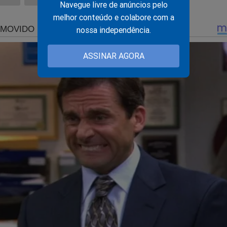
Navegue livre de anúncios pelo
melhor conteúdo e colabore com a
nossa independência.
ASSINAR AGORA
nsura"
, precisamos da ajuda do nosso leitor.
inar o Jornal da Cidade Online através de boleto bancário,
u PIX.
 mensais, você não terá nenhuma publicidade durante a sua nave
 o conteúdo da Revista A Verdade.
É rápido... Só depende de você! Faça agora a sua assinatura:
jornaldacidadeonline.com.br/apresentacao