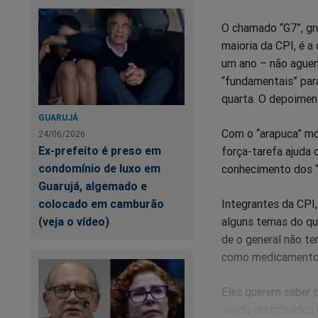
O chamado “G7”, gr
maioria da CPI, é a
um ano – não aguen
“fundamentais” para
quarta. O depoimen
GUARUJÁ
Com o “arapuca” mon
24/06/2026
Ex-prefeito é preso em
força-tarefa ajuda 
condomínio de luxo em
conhecimento dos “
Guarujá, algemado e
colocado em camburão
Integrantes da CPI,
(veja o vídeo)
alguns temas do qu
de o general não te
como medicamento 
Eles querem saber 
sendo distribuídos 