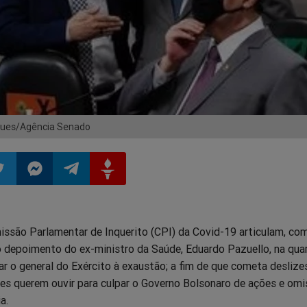
igues/Agência Senado
ilhar
mpartilhar
Compartilhar
Compartilhar
Compartilhar
issão Parlamentar de Inquerito (CPI) da Covid-19 articulam, co
o
no
no
no
o depoimento do ex-ministro da Saúde, Eduardo Pazuello, na quar
var o general do Exército à exaustão; a fim de que cometa deslize
pp
itter
Messenger
Telegram
Gettr
les querem ouvir para culpar o Governo Bolsonaro de ações e om
a.