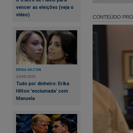
vencer as eleições (veja o
vídeo)
Em tempos de
"ce
Agora você pode ass
cartão de crédito o
ERIKA HILTON
24/06/2026
Tudo por dinheiro: Erika
Por apenas R$ 9,99
Hilton 'enciumada' com
terá acesso a todo
Manuela
É simples. É fácil. 
https://assinante.