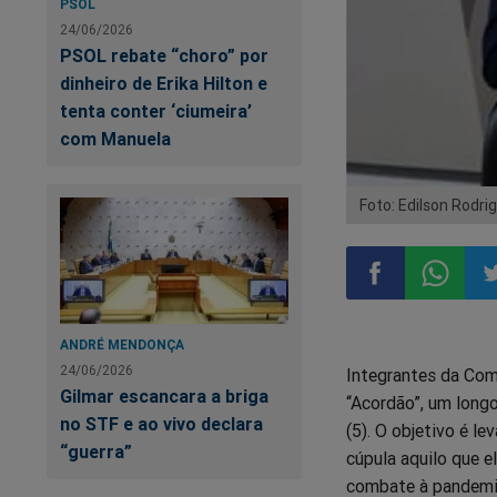
PSOL
24/06/2026
PSOL rebate “choro” por
dinheiro de Erika Hilton e
tenta conter ‘ciumeira’
com Manuela
Foto: Edilson Rodr
Compartilhar
Compart
Co
ANDRÉ MENDONÇA
24/06/2026
Integrantes da Com
no
no
n
Gilmar escancara a briga
“Acordão”, um long
no STF e ao vivo declara
(5). O objetivo é le
Facebook
Whatsa
Tw
“guerra”
cúpula aquilo que e
combate à pandemi