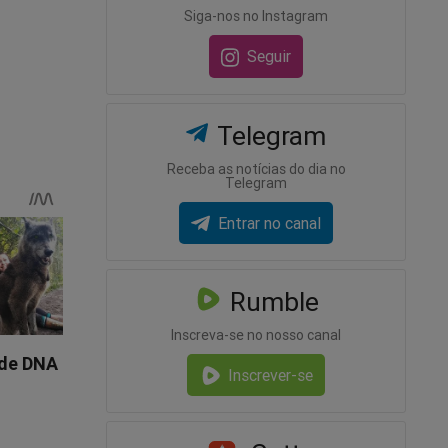
ação da
Siga-nos no Instagram
Seguir
al e o
mo assim;
Telegram
Receba as notícias do dia no
Telegram
Entrar no canal
a
Rumble
Inscreva-se no nosso canal
Inscrever-se