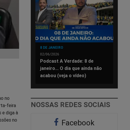
8 DE JANEIRO
02/06/2026
Podcast A Verdade: 8 de
janeiro... O dia que ainda não
acabou (veja o vídeo)
mo no
NOSSAS REDES SOCIAIS
ta-feira
s e diga à
issões no
Facebook