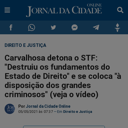
DIREITO E JUSTIÇA
Compartilhar
Compartilhar
Compartilhar
Compartilhar
Compartilhar
Compar
Carvalhosa detona o STF:
no
no
no
no
no
no
"Destruiu os fundamentos do
Estado de Direito" e se coloca "à
Facebook
Whatsapp
Twitter
Messenger
Telegram
Gettr
disposição dos grandes
criminosos" (veja o vídeo)
Por
Jornal da Cidade Online
05/05/2021 às 07:37
Direito e Justiça