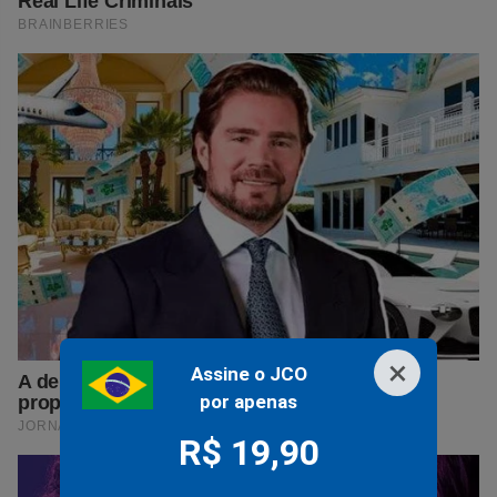
×
Assine o JCO
por apenas
R$ 19,90