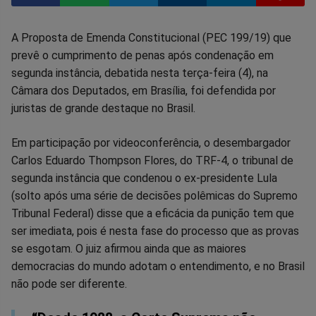
Compartilhar
Compartilhar
Compartilhar
Compartilhar
Compartilhar
Compart
A Proposta de Emenda Constitucional (PEC 199/19) que
prevê o cumprimento de penas após condenação em
no
no
no
no
no
no
segunda instância, debatida nesta terça-feira (4), na
Câmara dos Deputados, em Brasília, foi defendida por
Facebook
Whatsapp
Twitter
Messenger
Telegram
Gettr
juristas de grande destaque no Brasil.
Em participação por videoconferência, o desembargador
Carlos Eduardo Thompson Flores, do TRF-4, o tribunal de
segunda instância que condenou o ex-presidente Lula
(solto após uma série de decisões polêmicas do Supremo
Tribunal Federal) disse que a eficácia da punição tem que
ser imediata, pois é nesta fase do processo que as provas
se esgotam. O juiz afirmou ainda que as maiores
democracias do mundo adotam o entendimento, e no Brasil
não pode ser diferente.