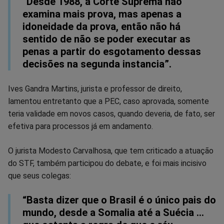
“Desde 1988, a Corte Suprema não
examina mais prova, mas apenas a
idoneidade da prova, então não há
sentido de não se poder executar as
penas a partir do esgotamento dessas
decisões na segunda instancia”.
Ives Gandra Martins, jurista e professor de direito,
lamentou entretanto que a PEC, caso aprovada, somente
teria validade em novos casos, quando deveria, de fato, ser
efetiva para processos já em andamento.
O jurista Modesto Carvalhosa, que tem criticado a atuação
do STF, também participou do debate, e foi mais incisivo
que seus colegas:
“Basta dizer que o Brasil é o único pais do
mundo, desde a Somalia até a Suécia …