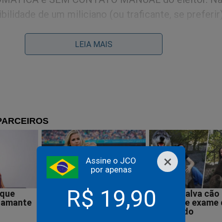
ilidade de um miliciano (ou traficante, se preferir)
voto!”
LEIA MAIS
×
Assine o JCO
por apenas
R$ 19,90