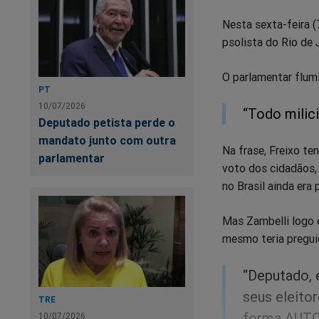
Nesta sexta-feira (
psolista do Rio de 
O parlamentar flumi
PT
10/07/2026
“Todo milic
Deputado petista perde o
mandato junto com outra
Na frase, Freixo te
parlamentar
voto dos cidadãos,
no Brasil ainda era
Mas Zambelli logo e
mesmo teria pregui
“Deputado, 
seus eleito
TRE
forma AUTO
10/07/2026