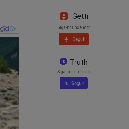
Gettr
Siga-nos no Gettr
Seguir
Truth
á
Siga-nos no Truth
Seguir
.
l”
culdade de