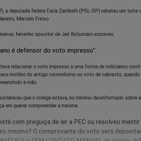
7), a deputada federa Carla Zambelli (PSL-SP) rebateu um tuíte 
Janeiro, Marcelo Freixo.
nense, ferrenho opositor de Jair Bolsonaro escreveu:
iano é defensor do voto impresso”.
ntava relacionar o voto impresso a uma forma de milicianos cont
 aos moldes do antigo coronelismo ou voto de cabresto, quando
 preenchido à mão.
sclareceu que o colega estava, no mínimo desinformado sobre a 
ça em querer compreender a mesma:
está com preguiça de ler a PEC ou resolveu mentir
res mesmo? O comprovante do voto será deposita
MÁTICA e SEM CONTATO MANUAL do eleitor. Nã