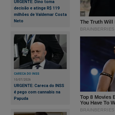
URGENTE: Dino toma
votar no SIM, na c
decisão e atinge R$ 119
Foram centenas de 
milhões de Valdemar Costa
travamento de pági
Neto
tentativas:
“Bia, a con
voto "Sim".
votos SIM 
primeira ve
deles
CARECA DO INSS
10/07/2026
“O que está
URGENTE: Careca do INSS
da Direita”,
é pego com cannabis na
Papuda
“Votei na 
de votos, a