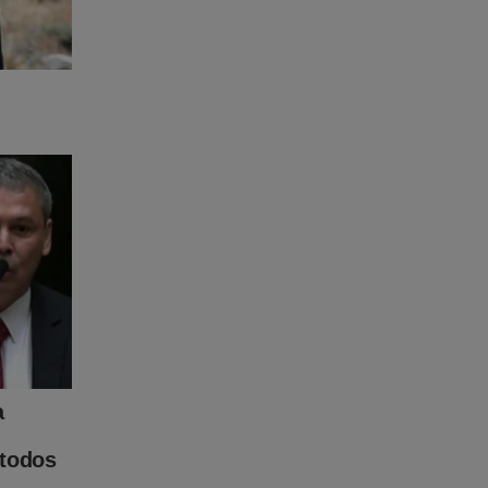
as
para o
ntre os
ão é a
 um
votos
número
a