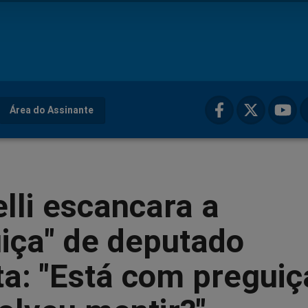
Área do Assinante
lli escancara a
iça" de deputado
ta: "Está com preguiç