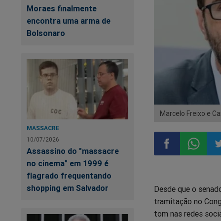
Moraes finalmente
encontra uma arma de
Bolsonaro
Marcelo Freixo e Ca
MASSACRE
10/07/2026
Assassino do "massacre
no cinema" em 1999 é
Compartilhar
Compart
Co
flagrado frequentando
shopping em Salvador
Desde que o senado
no
no
n
tramitação no Cong
tom nas redes socia
Facebook
Whatsa
Tw