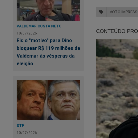
VOTO IMPRESS
VALDEMAR COSTA NETO
10/07/2026
Eis o "motivo" para Dino
bloquear R$ 119 milhões de
Valdemar às vésperas da
eleição
A deputada federal
proposto na PEC:
“Não vamos 
Ninguém que
eletrônicas
STF
Nas respostas dos i
10/07/2026