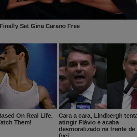
onsulta do Senado.
mensagens sobre a não atualização de dados após votação, o
na ou mesmo a impossibilidade de acesso ao sistema, após vári
sulta pública do Senado está intermitente quando é 
 Desde ontem ela contabiliza a mesma proporção e
e NÃO, mesmo com uma grande campanha nossa. N
z que o site do Senado tem esse problema” tuitou
 acontecendo com o site!? Não está computando 
 escreveu outro
página do senado e percebi que mesmo mudando o 
 proporcionalidade não altera e sempre o não fica n