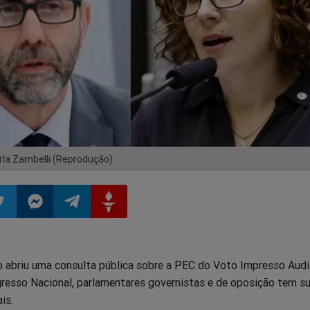
rla Zambelli (Reprodução)
ilhar
mpartilhar
Compartilhar
Compartilhar
Compartilhar
 abriu uma consulta pública sobre a PEC do Voto Impresso Audi
o
no
no
no
resso Nacional, parlamentares governistas e de oposição tem s
is.
pp
itter
Messenger
Telegram
Gettr