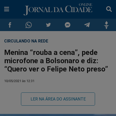
CIRCULANDO NA REDE
Compartilhar
Compartilhar
Compartilhar
Compartilhar
Compartilhar
Compar
Menina “rouba a cena”, pede
no
no
no
no
no
no
microfone a Bolsonaro e diz:
“Quero ver o Felipe Neto preso”
Facebook
Whatsapp
Twitter
Messenger
Telegram
Gettr
10/05/2021 às 12:31
LER NA ÁREA DO ASSINANTE