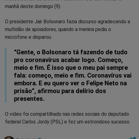
no
no
no
no
no
no
manhã deste domingo (9).
Facebook
Whatsapp
Twitter
Messenger
Telegram
Gettr
O presidente Jair Bolsonaro fazia discurso agradecendo a
multidão de apoiadores, quando a menina pediu o
microfone e disparou:
“Gente, o Bolsonaro tá fazendo de tudo
pro coronavírus acabar logo. Começo,
meio e fim. É isso que o meu pai sempre
fala: começo, meio e fim. Coronavírus vai
embora. E eu quero ver o Felipe Neto na
prisão”, afirmou para delírio dos
presentes.
O vídeo foi compartilhado nas redes sociais do deputado
federal Carlos Jordy (PSL) e fez um estrondoso sucesso.