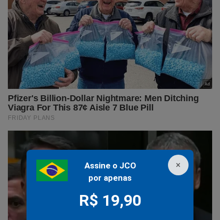
×
Assine o JCO
por apenas
R$ 19,90