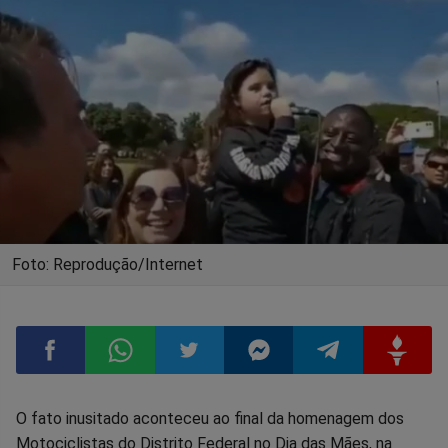
Foto: Reprodução/Internet
Compartilhar
Compartilhar
Compartilhar
Compartilhar
Compartilhar
Compart
O fato inusitado aconteceu ao final da homenagem dos
Motociclistas do Distrito Federal no Dia das Mães, na