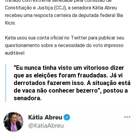
tratado com extrema seriedade pela Comissão de
no
no
no
no
no
no
Constituição e Justiça (CCJ), a senadora Kátia Abreu
recebeu uma resposta certeira da deputada federal Bia
Facebook
Whatsapp
Twitter
Messenger
Telegram
Gettr
Kicis.
Katia usou sua conta oficial no Twitter para publicar seu
questionamento sobre a necessidade do voto impresso
auditável:
“Eu nunca tinha visto um vitorioso dizer
que as eleições foram fraudadas. Já vi
derrotados fazerem isso. A situação está
de vaca não conhecer bezerro”, postou a
senadora.