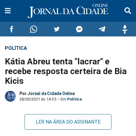
POLÍTICA
Compartilhar
Compartilhar
Compartilhar
Compartilhar
Compartilhar
Compar
Kátia Abreu tenta "lacrar" e
no
no
no
no
no
no
recebe resposta certeira de Bia
Kicis
Facebook
Whatsapp
Twitter
Messenger
Telegram
Gettr
Por
Jornal da Cidade Online
28/05/2021 às 14:35
Política
LER NA ÁREA DO ASSINANTE