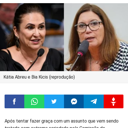
Kátia Abreu e Bia Kicis (reprodução)
Compartilhar
Compartilhar
Compartilhar
Compartilhar
Compartilhar
Compart
Após tentar fazer graça com um assunto que vem sendo