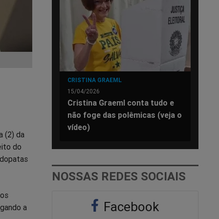
CRISTINA GRAEML
15/04/2026
Cristina Graeml conta tudo e
não foge das polêmicas (veja o
vídeo)
a (2) da
eito do
rdopatas
NOSSAS REDES SOCIAIS
ros
Facebook
egando a