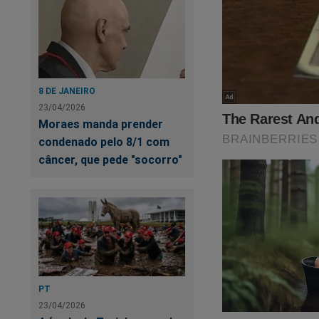
8 DE JANEIRO
23/04/2026
Moraes manda prender
condenado pelo 8/1 com
Em tempos de
"cen
câncer, que pede "socorro"
Agora você pode ass
crédito ou PIX.
Por apenas R$ 9,99
terá acesso a todo
É simples. É fácil. 
PT
23/04/2026
https://assinante.