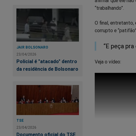
afirmar que ele nã
“trabalhando”.
O final, entretanto
corrupto e “patifão
“E peça pra 
JAIR BOLSONARO
23/04/2026
Policial é "atacado" dentro
Veja o vídeo:
da residência de Bolsonaro
TSE
23/04/2026
Documento oficial do TSE