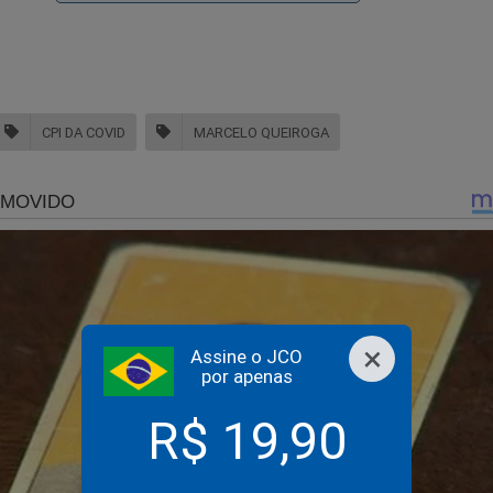
CPI DA COVID
MARCELO QUEIROGA
 continua calado.
×
Assine o JCO
al o limite do ódio? Esposa de Eduardo Bolsonaro recebe e
por apenas
sejando a morte da filha
R$ 19,90