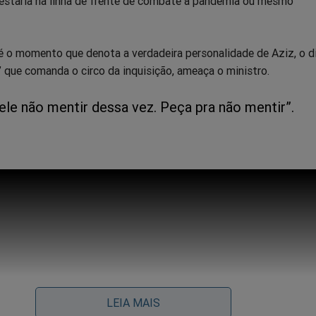
o estaria na linha de frente de combate à pandemia ou mesmo
, é o momento que denota a verdadeira personalidade de Aziz, o d
” que comanda o circo da inquisição, ameaça o ministro.
ele não mentir dessa vez. Peça pra não mentir”.
LEIA MAIS