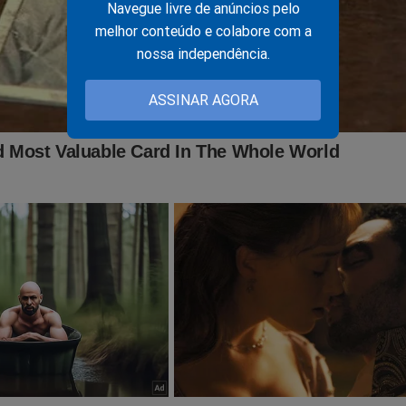
Navegue livre de anúncios pelo
melhor conteúdo e colabore com a
nossa independência.
ASSINAR AGORA
sura",
precisamos da ajuda do nosso leitor.
inar o Jornal da Cidade Online através de boleto bancário, cartã
 mensais, você não terá nenhuma publicidade durante a sua nave
 o conteúdo da Revista A Verdade.
É rápido... Só depende de você! Faça agora a sua assinatura:
jornaldacidadeonline.com.br/apresentacao