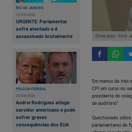
RIO DE JANEIRO
23/04/2026
URGENTE: Parlamentar
sofre atentado e é
assassinado brutalmente
Omar Aziz - Foto: 
Compartilhar
Compart
Co
Em menos de três mi
no
no
n
CPI em curso no sen
POLÍCIA FEDERAL
presidente do cole
23/04/2026
Facebook
Whatsa
Tw
Andrei Rodrigues atinge
de auditório”.
servidor americano e pode
sofrer graves
Questionado sobre d
consequências dos EUA
parlamentares de f