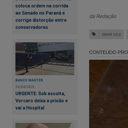
coloca ordem na corrida
ao Senado no Paraná e
da Redação
corrige distorção entre
conservadores
OMAR AZIZ
E Rodrigo Pacheco,
BANCO MASTER
23/04/2026
Qu
URGENTE: Sob escolta,
de
Vorcaro deixa a prisão e
vai a Hospital