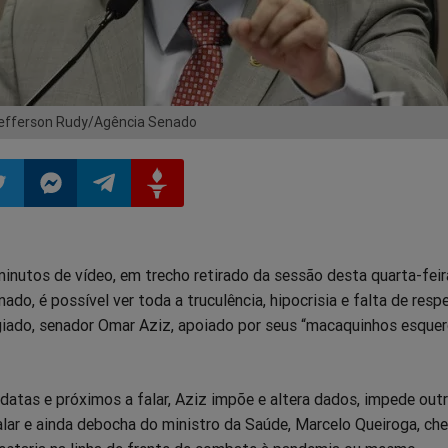
Jefferson Rudy/Agência Senado
ilhar
mpartilhar
Compartilhar
Compartilhar
Compartilhar
nutos de vídeo, em trecho retirado da sessão desta quarta-feir
o
no
no
no
ado, é possível ver toda a truculência, hipocrisia e falta de resp
giado, senador Omar Aziz, apoiado por seus “macaquinhos esque
pp
itter
Messenger
Telegram
Gettr
atas e próximos a falar, Aziz impõe e altera dados, impede out
alar e ainda debocha do ministro da Saúde, Marcelo Queiroga, ch