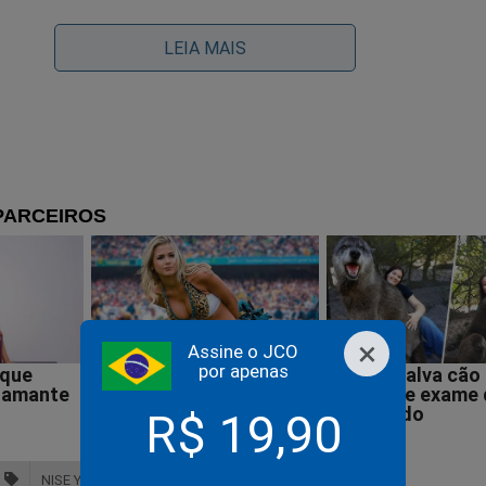
os.
LEIA MAIS
dia de rir... É dia de CPI!
×
Assine o JCO
por apenas
R$ 19,90
NISE YAMAGUCHI
OTTO ALENCAR