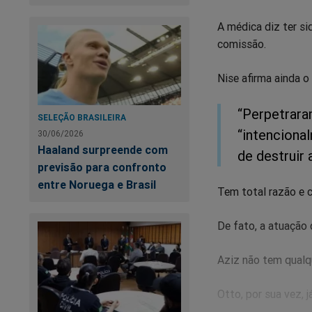
A médica diz ter si
comissão.
Nise afirma ainda o
“Perpetrara
SELEÇÃO BRASILEIRA
“intenciona
30/06/2026
Haaland surpreende com
de destruir
previsão para confronto
entre Noruega e Brasil
Tem total razão e 
De fato, a atuação 
Aziz não tem qualq
Otto, por sua vez, 