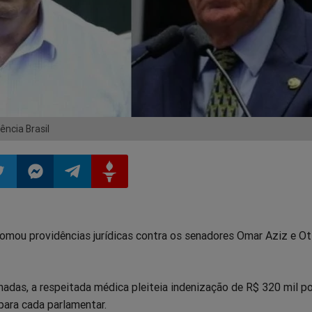
ncia Brasil
ilhar
mpartilhar
Compartilhar
Compartilhar
Compartilhar
tomou providências jurídicas contra os senadores Omar Aziz e O
o
no
no
no
pp
itter
Messenger
Telegram
Gettr
adas, a respeitada médica pleiteia indenização de R$ 320 mil p
para cada parlamentar.