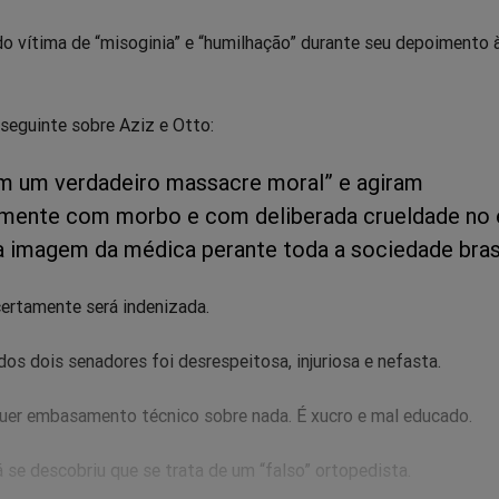
do vítima de “misoginia” e “humilhação” durante seu depoimento 
 seguinte sobre Aziz e Otto:
m um verdadeiro massacre moral” e agiram
lmente com morbo e com deliberada crueldade no
 a imagem da médica perante toda a sociedade brasi
certamente será indenizada.
dos dois senadores foi desrespeitosa, injuriosa e nefasta.
uer embasamento técnico sobre nada. É xucro e mal educado.
já se descobriu que se trata de um “falso” ortopedista.