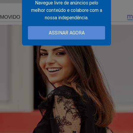
Navegue livre de anúncios pelo
nsura
", precisamos da ajuda do nosso leitor.
melhor conteúdo e colabore com a
inar o Jornal da Cidade Online através de boleto bancário, cartã
nossa independência.
ASSINAR AGORA
 mensais, você não terá nenhuma publicidade durante a sua nave
 o conteúdo da Revista A Verdade.
É rápido... Só depende de você! Faça agora a sua assinatura:
jornaldacidadeonline.com.br/apresentacao