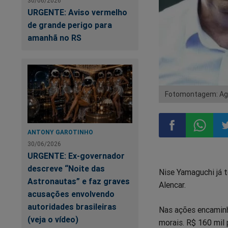
30/06/2026
URGENTE: Aviso vermelho
de grande perigo para
amanhã no RS
Fotomontagem: Agê
ANTONY GAROTINHO
30/06/2026
Compartilhar
Compart
Co
URGENTE: Ex-governador
descreve “Noite das
Nise Yamaguchi já 
no
no
n
Astronautas” e faz graves
Alencar.
acusações envolvendo
Facebook
Whatsa
Tw
autoridades brasileiras
Nas ações encaminh
(veja o vídeo)
morais. R$ 160 mil 