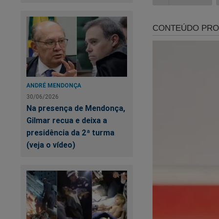
Em tempos de "
ce
Agora você pode ass
crédito ou PIX.
Por apenas R$ 9,99
terá acesso a todo
ANDRÉ MENDONÇA
30/06/2026
É simples. É fácil. 
Na presença de Mendonça,
Gilmar recua e deixa a
https://assinante.
presidência da 2ª turma
(veja o vídeo)