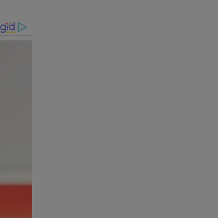
o de
gação e