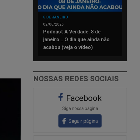
8 DE JANEIRO
02/06/2026
Podcast A Verdade: 8 de
janeiro... O dia que ainda não
acabou (veja o vídeo)
NOSSAS REDES SOCIAIS
Facebook
Siga nossa página
Seguir página