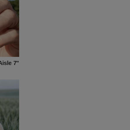
o de
gação e