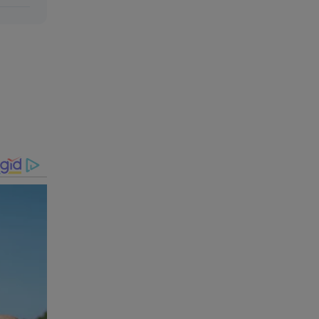
da
lheiros,
des
aiu
sonaro