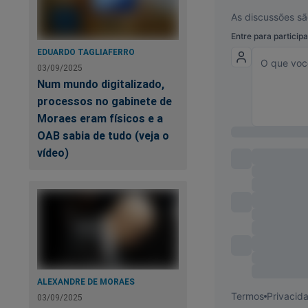
quantidade de segui
Sem a possibilidade
EDUARDO TAGLIAFERRO
utilizar as redes s
03/09/2025
plataformas digitai
Num mundo digitalizado,
processos no gabinete de
Nas próximas eleiçõ
Moraes eram físicos e a
para os candidatos
OAB sabia de tudo (veja o
utilizado em outro
vídeo)
Queiram ou não, que
Bolsonaro. Ele ganh
levou uma facada. S
bandeja, quase 58 m
Alguém acha que ele
há corrupção. Ning
ALEXANDRE DE MORAES
03/09/2025