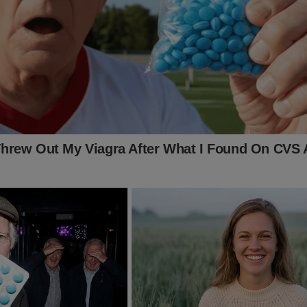
nsura"
, precisamos da ajuda do nosso leitor.
inar o Jornal da Cidade Online através de boleto bancário, cartã
 mensais, você não terá nenhuma publicidade durante a sua nave
 o conteúdo da Revista A Verdade.
É rápido... Só depende de você! Faça agora a sua assinatura:
jornaldacidadeonline.com.br/apresentacao