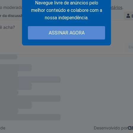
Navegue livre de anúncios pelo
dores nas redes sociais e pela maior partilha de informações.
melhor conteúdo e colabore com a
nossa independência.
 do corpo a corpo nas campanhas eleitorais, o politico que não 
ociais está perdido. Ele vai ficar nas mãos das empresas que criam
ASSINAR AGORA
s.
es as campanhas eleitorais estarão todas na internet. Daí as dif
 angariar eleitores se não souberem conservar e manter o mesmo 
s meios de comunicação e em suas atividades pessoais.
m melhor soube e sabe utilizar as redes sociais a seu favor é o 
ou as eleições praticamente sem sair de casa. No que dia em que 
eus inimigos –entre os quais um alucinado- acabaram por dar-lh
ilhões de votos.
 vai deixar isso de lado? Bolsonaro vive dizendo que em seu go
uém o contesta. Quer melhor campanha do que esta?