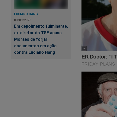
LUCIANO HANG
03/09/2025
Em depoimento fulminante,
ex-diretor do TSE acusa
Em tempos de
"ce
Moraes de forjar
documentos em ação
Agora você pode ass
contra Luciano Hang
crédito ou PIX.
Por apenas R$ 9,99
terá acesso a todo
É simples. É fácil. 
https://assinante.