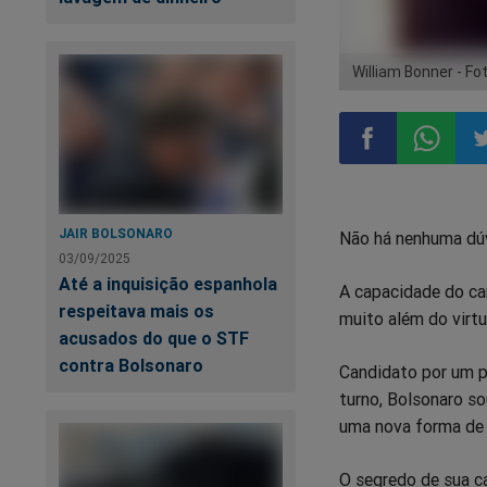
William Bonner - F
Compartilhar
Compart
Co
JAIR BOLSONARO
Não há nenhuma dúv
no
no
n
03/09/2025
Até a inquisição espanhola
A capacidade do ca
Facebook
Whatsa
Tw
respeitava mais os
muito além do virtu
acusados do que o STF
contra Bolsonaro
Candidato por um p
turno, Bolsonaro s
uma nova forma de 
O segredo de sua c