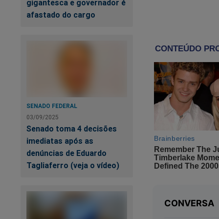
gigantesca e governador é
fundamental para am
afastado do cargo
Blogs, e-mails, sit
debate político. E 
políticos poderão u
doações de eleitore
Vai ser fácil conse
Facebook, o whatsa
SENADO FEDERAL
03/09/2025
O aparecimento da 
Senado toma 4 decisões
simples click, e a e
imediatas após as
denúncias de Eduardo
Nossos filhos já n
Tagliaferro (veja o vídeo)
snapchat, Skype, in
não acarretará con
Essa nova geração m