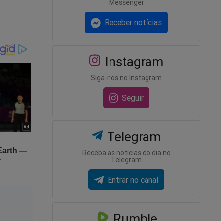
Messenger
Receber notícias
 no
s
 receber
Instagram
Siga-nos no Instagram
Seguir
m um
Telegram
Receba as notícias do dia no
Telegram
lizar o
sabedoria
Entrar no canal
Rumble