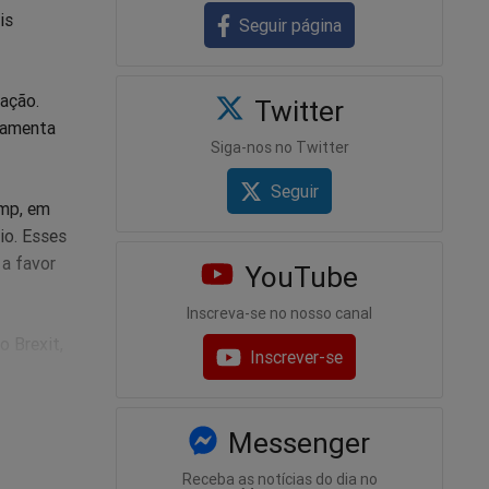
is
Seguir página
ação.
Twitter
ramenta
Siga-nos no Twitter
Seguir
ump, em
io. Esses
 a favor
YouTube
Inscreva-se no nosso canal
o Brexit,
Inscrever-se
e
Messenger
é
Receba as notícias do dia no