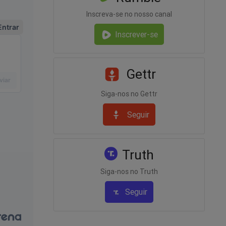
Inscreva-se no nosso canal
souber
Inscrever-se
 as
Gettr
iculdades
estilo
Siga-nos no Gettr
Seguir
presidente
saiu,
Truth
e, de
Siga-nos no Truth
Seguir
verno não