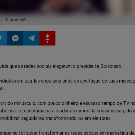
oto: Reprodução
ilhar
mpartilhar
Compartilhar
Compartilhar
Compartilhar
ida que as redes sociais elegeram o presidente Bolsonaro.
o
no
no
no
ndidato em usá-las criou uma onda de aceitação de suas mensa
pp
itter
Messenger
Telegram
Gettr
al.
artido minúsculo, com pouco dinheiro e escasso tempo de TV no
oube usar a tecnologia para mudar os rumos da comunicação, dand
mobilizar seguidores transformando-os em eleitores.
ampanha foi saber transformar as redes sociais em marketing de