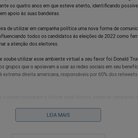
ante os quatro anos em que esteve atento, identificando possíve
 em apoio às suas bandeiras.
eira de utilizar em campanha política uma nova forma de comunic
influenciando todos os candidatos às eleições de 2022 como fer
ar a atenção dos eleitores.
 soube utilizar esse ambiente virtual a seu favor foi Donald Tr
os grupos que o apoiavam a usar as redes sociais em seu benefíc
à extrema direita americana, responsáveis por 60% dos retweets
cos e países passaram a utilizar essa técnica, como na campanha d
lemanha e da França. Entre nós não foi diferente. Bolsonaro soub
as sociais a seu favor como jamais algum candidato o fez.
LEIA MAIS
idatos pretendem utilizar as mídias sociais para alavancar suas
r de, entre nós, apenas 34% da população utilizar a internet, ela 