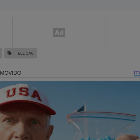
 vai utilizar as redes sociais com mais intensidade no momento 
, a repercussão é total.
dor Flávio Bolsonaro chamou seu colega de parlamento, Renan Ca
te sessão da CPI da COVID. Milhões visualizaram o fato nas re
são foi tanta que até hoje está na internet. Para o povão, quem s
ELEIÇÃO
nan pai e Renan Filho são flagrados em aglomeração e Bol
o perdoa: “Falta de caráter” (veja o vídeo)