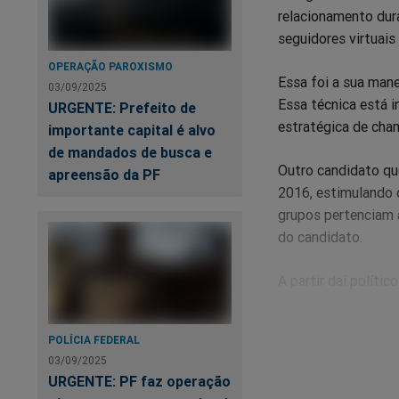
relacionamento dur
seguidores virtuais
OPERAÇÃO PAROXISMO
Essa foi a sua man
03/09/2025
Essa técnica está 
URGENTE: Prefeito de
estratégica de cham
importante capital é alvo
de mandados de busca e
Outro candidato que
apreensão da PF
2016, estimulando 
grupos pertenciam 
do candidato.
A partir daí políti
e nas eleições da A
capitalizar as mídi
POLÍCIA FEDERAL
03/09/2025
Agora todos os cand
URGENTE: PF faz operação
candidaturas. Apesa