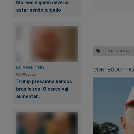
Moraes é quem deveria
Tudo indica que ele
estar sendo julgado
campanha. Se atacar
Veja quando o sena
de Vagabundo duran
sociais. A repercus
ganhando?
REDES SOCIAIS
LEI MAGNITSKY
03/09/2025
Re
Trump pressiona bancos
nã
brasileiros. O cerco vai
aumentar...