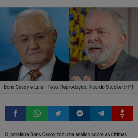
Boris Casoy e Lula - Foto: Reprodução; Ricardo Stuckert/PT
Compartilhar
Compartilhar
Compartilhar
Compartilhar
Compartilhar
Compart
O jornalista Boris Casoy fez uma análise sobre as últimas