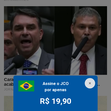
×
Assine o JCO
por apenas
R$ 19,90