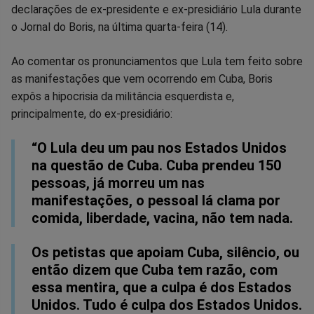
declarações de ex-presidente e ex-presidiário Lula durante
no
no
no
no
no
no
o Jornal do Boris, na última quarta-feira (14).
Facebook
Whatsapp
Twitter
Messenger
Telegram
Gettr
Ao comentar os pronunciamentos que Lula tem feito sobre
as manifestações que vem ocorrendo em Cuba, Boris
expôs a hipocrisia da militância esquerdista e,
principalmente, do ex-presidiário:
“O Lula deu um pau nos Estados Unidos
na questão de Cuba. Cuba prendeu 150
pessoas, já morreu um nas
manifestações, o pessoal lá clama por
comida, liberdade, vacina, não tem nada.
Os petistas que apoiam Cuba, silêncio, ou
então dizem que Cuba tem razão, com
essa mentira, que a culpa é dos Estados
Unidos. Tudo é culpa dos Estados Unidos.