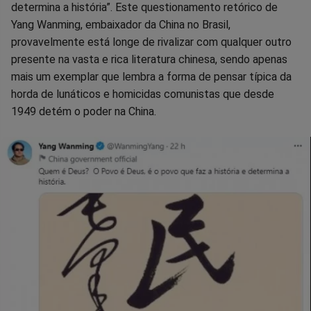
determina a história”. Este questionamento retórico de
no
no
no
no
no
no
Yang Wanming, embaixador da China no Brasil,
provavelmente está longe de rivalizar com qualquer outro
Facebook
Whatsapp
Twitter
Messenger
Telegram
Gettr
presente na vasta e rica literatura chinesa, sendo apenas
mais um exemplar que lembra a forma de pensar típica da
horda de lunáticos e homicidas comunistas que desde
1949 detém o poder na China.