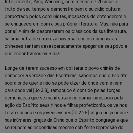
Infelizmente, Yang Wanming, com menos de 70 anos, é
fruto de seu tempo e demonstra bem o suicídio cultural
perpetrado pelos comunistas, incapazes de entenderem e
se enriquecerem com a sua própria literatura. Mas, não para
por aí. Além de desprezarem os clássicos da sua literatura,
há uma outra de natureza universal que os comunistas
chineses tentam desesperadamente apagar de seu povo e
que encontramos na Bíblia.
Longe de terem sucesso em obliterar o povo chinês de
conhecer a verdade das Escrituras, sabemos que o Espírito
sopra onde quer e não se pode dizer de onde vem e nem
para onde vai [Jo 3:8], tampouco é contido pelas forças
demoníacas que se manifestam no comunismo, pois pela
ação do Espírito seus filhos e filhas profetizarão, os velhos
terão sonhos e os jovens visões [Jl 2:28], algo que já ocorre
nas inúmeras igrejas da China que o Espírito congrega e que
se reúnem as escondidas mesmo sob forte repressão do