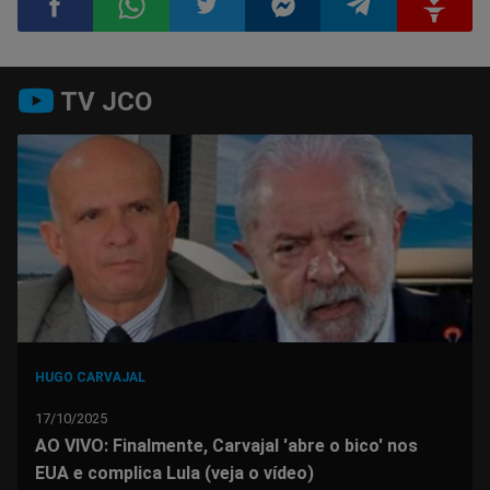
Compartilhar
Compartilhar
Compartilhar
Compartilhar
Compartilhar
Compart
TV JCO
no
no
no
no
no
no
Facebook
Whatsapp
Twitter
Messenger
Telegram
Gettr
HUGO CARVAJAL
17/10/2025
AO VIVO: Finalmente, Carvajal 'abre o bico' nos
EUA e complica Lula (veja o vídeo)