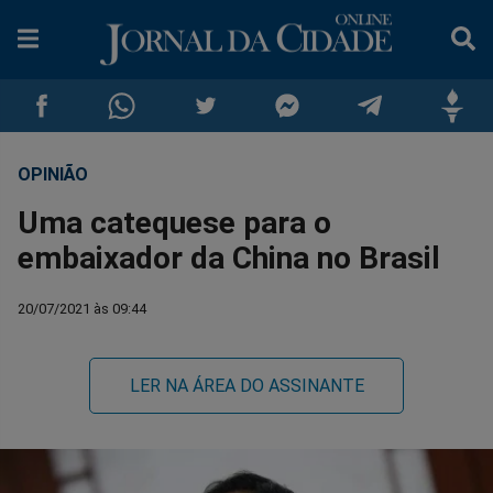
OPINIÃO
Compartilhar
Compartilhar
Compartilhar
Compartilhar
Compartilhar
Compar
Uma catequese para o
no
no
no
no
no
no
embaixador da China no Brasil
Facebook
Whatsapp
Twitter
Messenger
Telegram
Gettr
20/07/2021 às 09:44
LER NA ÁREA DO ASSINANTE