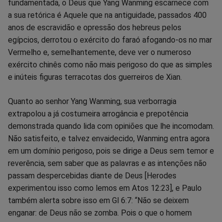
fundamentada, o Deus que Yang Wanming escarnece com
a sua retórica é Aquele que na antiguidade, passados 400
anos de escravidão e opressão dos hebreus pelos
egípcios, derrotou o exército do faraó afogando-os no mar
Vermelho e, semelhantemente, deve ver o numeroso
exército chinês como não mais perigoso do que as simples
e inúteis figuras terracotas dos guerreiros de Xian.
Quanto ao senhor Yang Wanming, sua verborragia
extrapolou a já costumeira arrogância e prepotência
demonstrada quando lida com opiniões que lhe incomodam.
Não satisfeito, e talvez envaidecido, Wanming entra agora
em um domínio perigoso, pois se dirige a Deus sem temor e
reverência, sem saber que as palavras e as intenções não
passam despercebidas diante de Deus [Herodes
experimentou isso como lemos em Atos 12:23], e Paulo
também alerta sobre isso em Gl 6:7: “Não se deixem
enganar: de Deus não se zomba. Pois o que o homem