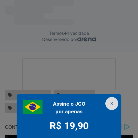
YANG WANMING
CHUANG TZU
×
Assine o JCO
BÍBLIA SAGRADA
por apenas
R$ 19,90