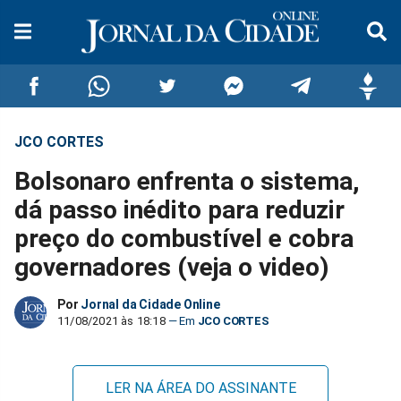
JCO CORTES
Compartilhar
Compartilhar
Compartilhar
Compartilhar
Compartilhar
Compar
Bolsonaro enfrenta o sistema,
no
no
no
no
no
no
dá passo inédito para reduzir
preço do combustível e cobra
Facebook
Whatsapp
Twitter
Messenger
Telegram
Gettr
governadores (veja o video)
Por
Jornal da Cidade Online
11/08/2021 às 18:18
JCO CORTES
LER NA ÁREA DO ASSINANTE