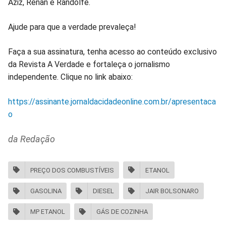
Aziz, Renan e Randolfe.
Ajude para que a verdade prevaleça!
Faça a sua assinatura, tenha acesso ao conteúdo exclusivo
da Revista A Verdade e fortaleça o jornalismo
independente. Clique no link abaixo:
https://assinante.jornaldacidadeonline.com.br/apresentaca
o
da Redação
PREÇO DOS COMBUSTÍVEIS
ETANOL
GASOLINA
DIESEL
JAIR BOLSONARO
MP ETANOL
GÁS DE COZINHA