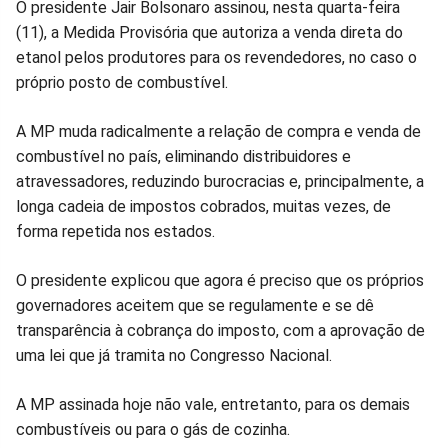
Compartilhar
Compartilhar
Compartilhar
Compartilhar
Compartilhar
Compart
O presidente Jair Bolsonaro assinou, nesta quarta-feira
(11), a Medida Provisória que autoriza a venda direta do
no
no
no
no
no
no
etanol pelos produtores para os revendedores, no caso o
próprio posto de combustível.
Facebook
Whatsapp
Twitter
Messenger
Telegram
Gettr
A MP muda radicalmente a relação de compra e venda de
combustível no país, eliminando distribuidores e
atravessadores, reduzindo burocracias e, principalmente, a
longa cadeia de impostos cobrados, muitas vezes, de
forma repetida nos estados.
O presidente explicou que agora é preciso que os próprios
governadores aceitem que se regulamente e se dê
transparência à cobrança do imposto, com a aprovação de
uma lei que já tramita no Congresso Nacional.
A MP assinada hoje não vale, entretanto, para os demais
combustíveis ou para o gás de cozinha.