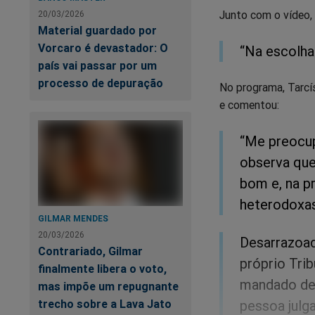
Junto com o vídeo,
20/03/2026
Material guardado por
Vorcaro é devastador: O
“Na escolha
país vai passar por um
processo de depuração
No programa, Tarcís
e comentou:
“Me preocup
observa que
bom e, na p
heterodoxa
GILMAR MENDES
20/03/2026
Desarrazoad
Contrariado, Gilmar
próprio Tri
finalmente libera o voto,
mandado de 
mas impõe um repugnante
pessoa julga
trecho sobre a Lava Jato