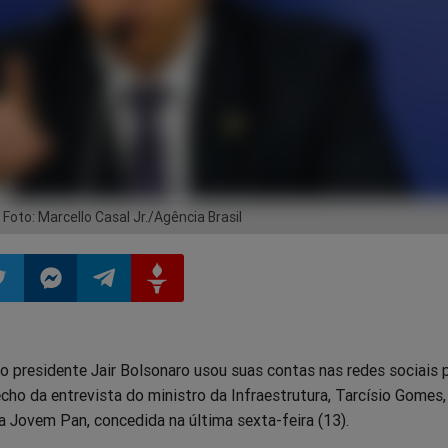
- Foto: Marcello Casal Jr./Agência Brasil
ilhar
mpartilhar
Compartilhar
Compartilhar
Compartilhar
o presidente Jair Bolsonaro usou suas contas nas redes sociais 
o
no
no
no
cho da entrevista do ministro da Infraestrutura, Tarcísio Gomes,
 Jovem Pan, concedida na última sexta-feira (13).
pp
itter
Messenger
Telegram
Gettr