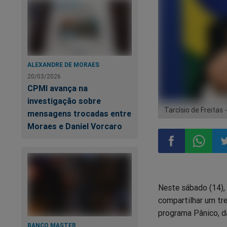
ALEXANDRE DE MORAES
20/03/2026
CPMI avança na
investigação sobre
Tarcísio de Freitas 
mensagens trocadas entre
Moraes e Daniel Vorcaro
Compartilhar
Compart
Co
Neste sábado (14), 
no
no
n
compartilhar um tre
programa Pânico, da
Facebook
Whatsa
Tw
BANCO MASTER