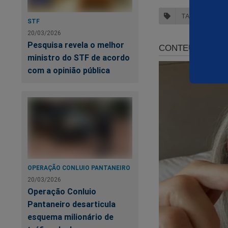
TARCÍSIO DE F
STF
20/03/2026
Pesquisa revela o melhor
ministro do STF de acordo
com a opinião pública
Querem nos calar!
O
Jornal da Cidad
política, através 
Randolfe.
OPERAÇÃO CONLUIO PANTANEIRO
Ajude para que a ve
20/03/2026
Operação Conluio
Faça a sua assinat
Pantaneiro desarticula
o jornalismo indepe
esquema milionário de