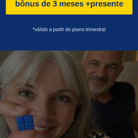
bônus de 3 meses +presente
REITAS
STF
JAIR BOLSONARO
*válido a partir do plano trimestral
e Online
está sofrendo ataques escancarados das “velhas raposa
da malfadada CPI, comandada por figuras nefastas como Aziz, Ren
rdade prevaleça!
ura, tenha acesso ao conteúdo exclusivo da Revista A Verdade e 
ndente.