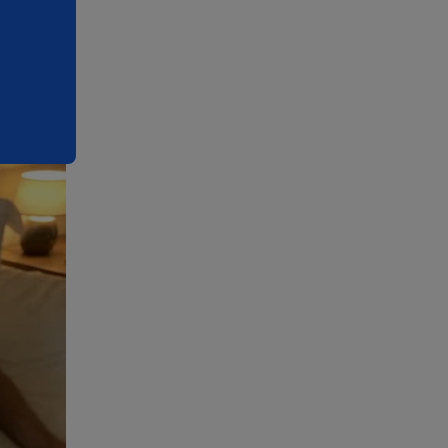
s” da
an e
fortaleça