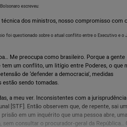
 Bolsonaro escreveu:
 técnica dos ministros, nosso compromisso com o
io foi questionado sobre o atual conflito entre o Executivo e o J
a... Me preocupa como brasileiro. Porque a gente
 tem um conflito, um litígio entre Poderes, o que 
retensão de ‘defender a democracia’, medidas
s estão sendo tomadas.
as, a meu ver. Inconsistentes com a jurisprudência
bunal [STF]. Então observem que, de repente, sai u
prisão em um inquérito que uma pessoa abre, um
, sem consultar o procurador-geral da República... 