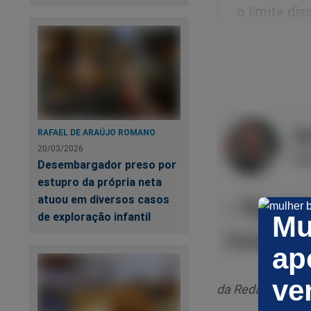
o limite dis
Para finalizar, o min
"Está se cr
Confira:
RAFAEL DE ARAÚJO ROMANO
20/03/2026
Desembargador preso por
estupro da própria neta
atuou em diversos casos
de exploração infantil
Mu
ap
ve
da Redação