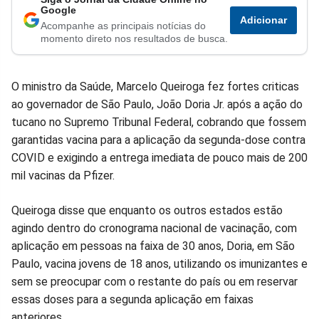
Compartilhar
Compartilhar
Compartilhar
Compartilhar
Compartilhar
Compart
Google
Adicionar
Acompanhe as principais notícias do
no
no
no
no
no
no
momento direto nos resultados de busca.
Facebook
Whatsapp
Twitter
Messenger
Telegram
Gettr
O ministro da Saúde, Marcelo Queiroga fez fortes criticas
ao governador de São Paulo, João Doria Jr. após a ação do
tucano no Supremo Tribunal Federal, cobrando que fossem
garantidas vacina para a aplicação da segunda-dose contra
COVID e exigindo a entrega imediata de pouco mais de 200
mil vacinas da Pfizer.
Queiroga disse que enquanto os outros estados estão
agindo dentro do cronograma nacional de vacinação, com
aplicação em pessoas na faixa de 30 anos, Doria, em São
Paulo, vacina jovens de 18 anos, utilizando os imunizantes e
sem se preocupar com o restante do país ou em reservar
essas doses para a segunda aplicação em faixas
anteriores.