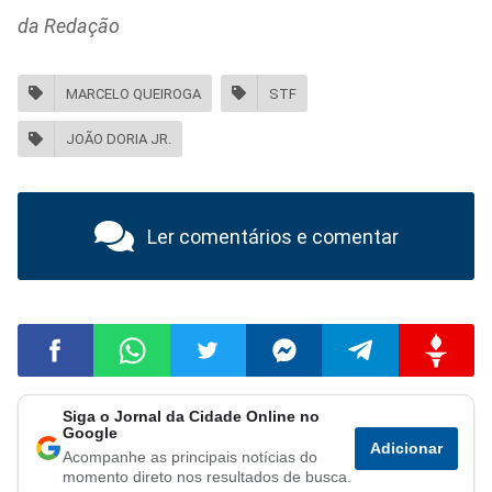
da Redação
MARCELO QUEIROGA
STF
JOÃO DORIA JR.
Ler comentários e comentar
Siga o Jornal da Cidade Online no
Compartilhar
Compartilhar
Compartilhar
Compartilhar
Compartilhar
Compart
Google
Adicionar
Acompanhe as principais notícias do
no
no
no
no
no
no
momento direto nos resultados de busca.