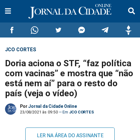
JCO CORTES
Compartilhar
Compartilhar
Compartilhar
Compartilhar
Compartilhar
Compar
Doria aciona o STF, “faz política
no
no
no
no
no
no
com vacinas” e mostra que “não
está nem aí” para o resto do
Facebook
Whatsapp
Twitter
Messenger
Telegram
Gettr
país (veja o vídeo)
Por
Jornal da Cidade Online
23/08/2021 às 09:50
JCO CORTES
LER NA ÁREA DO ASSINANTE