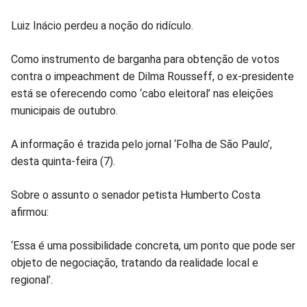
Compartilhar
Compartilhar
Compartilhar
Compartilhar
Compartilhar
Compart
Luiz Inácio perdeu a noção do ridículo.
no
no
no
no
no
no
Como instrumento de barganha para obtenção de votos
contra o impeachment de Dilma Rousseff, o ex-presidente
Facebook
Whatsapp
Twitter
Messenger
Telegram
Gettr
está se oferecendo como ‘cabo eleitoral’ nas eleições
municipais de outubro.
A informação é trazida pelo jornal ‘Folha de São Paulo’,
desta quinta-feira (7).
Sobre o assunto o senador petista Humberto Costa
afirmou:
‘Essa é uma possibilidade concreta, um ponto que pode ser
objeto de negociação, tratando da realidade local e
regional’.