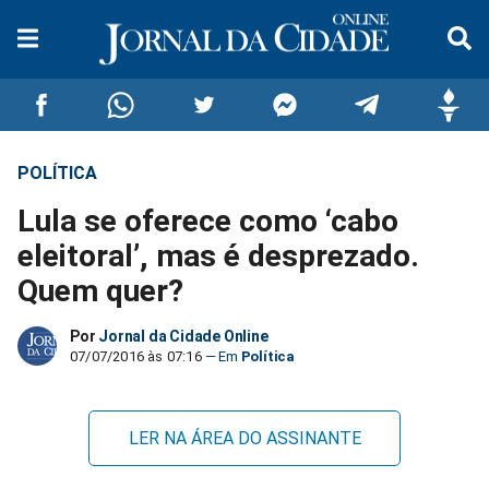
POLÍTICA
Compartilhar
Compartilhar
Compartilhar
Compartilhar
Compartilhar
Compar
Lula se oferece como ‘cabo
no
no
no
no
no
no
eleitoral’, mas é desprezado.
Quem quer?
Facebook
Whatsapp
Twitter
Messenger
Telegram
Gettr
Por
Jornal da Cidade Online
07/07/2016 às 07:16
Política
LER NA ÁREA DO ASSINANTE