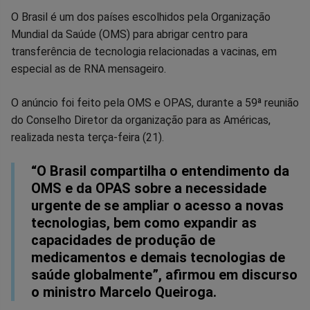
Compartilhar
Compartilhar
Compartilhar
Compartilhar
Compartilhar
Compart
O Brasil é um dos países escolhidos pela Organização
Mundial da Saúde (OMS) para abrigar centro para
no
no
no
no
no
no
transferência de tecnologia relacionadas a vacinas, em
especial as de RNA mensageiro.
Facebook
Whatsapp
Twitter
Messenger
Telegram
Gettr
O anúncio foi feito pela OMS e OPAS, durante a 59ª reunião
do Conselho Diretor da organização para as Américas,
realizada nesta terça-feira (21).
“O Brasil compartilha o entendimento da
OMS e da OPAS sobre a necessidade
urgente de se ampliar o acesso a novas
tecnologias, bem como expandir as
capacidades de produção de
medicamentos e demais tecnologias de
saúde globalmente”, afirmou em discurso
o ministro Marcelo Queiroga.