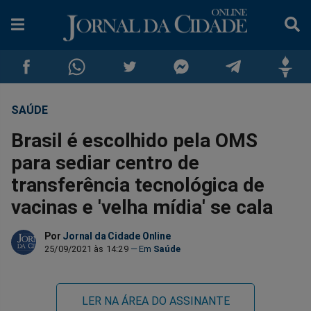
SAÚDE
Compartilhar
Compartilhar
Compartilhar
Compartilhar
Compartilhar
Compar
Brasil é escolhido pela OMS
no
no
no
no
no
no
para sediar centro de
transferência tecnológica de
Facebook
Whatsapp
Twitter
Messenger
Telegram
Gettr
vacinas e 'velha mídia' se cala
Por
Jornal da Cidade Online
25/09/2021 às 14:29
Saúde
LER NA ÁREA DO ASSINANTE