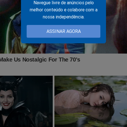
Navegue livre de anúncios pelo
melhor conteúdo e colabore com a
nossa independência.
ASSINAR AGORA
r Eleitoral (TSE) determinou a desmonetização do
Jornal da Cid
Prévia. Um atentado a liberdade de expressão.
ndamento, sem qualquer intimação e sem o devido processo leg
a de todos os patriotas.
tura e tenha acesso ao conteúdo exclusivo da destemida Revista 
o: