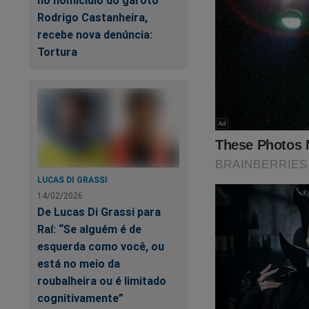
no homicídio do garoto
Rodrigo Castanheira,
recebe nova denúncia:
Tortura
O Tribunal Superio
Online
.
Um ato de Censura 
LUCAS DI GRASSI
Uma decisão sem fu
14/02/2026
De Lucas Di Grassi para
Precisamos da ajud
Raí: “Se alguém é de
esquerda como você, ou
Faça a sua assina
está no meio da
Verdade.
roubalheira ou é limitado
cognitivamente”
Clique no link abaix