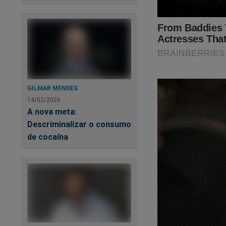
https://assinante.
Cada colaboração é
Faça, também a sua
16.434.831/0001-0
GILMAR MENDES
14/02/2026
A nova meta:
Descriminalizar o consumo
de cocaína