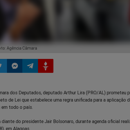
to: Agência Câmara
ilhar
mpartilhar
Compartilhar
Compartilhar
Compartilhar
mara dos Deputados, deputado Arthur Lira (PRO/AL) prometeu p
o
no
no
no
eto de Lei que estabelece uma regra unificada para a aplicação
 em todo o país.
pp
itter
Messenger
Telegram
Gettr
 diante do presidente Jair Bolsonaro, durante agenda oficial real
28), em Alagoas.