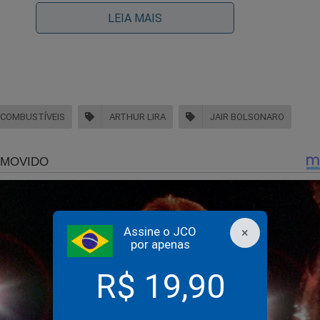
LEIA MAIS
COMBUSTÍVEIS
ARTHUR LIRA
JAIR BOLSONARO
 senado, Luciano Hang faz discurso épico em defesa da ve
I deve 'pegar fogo'! (veja o vídeo)
Assine o JCO
×
por apenas
R$ 19,90