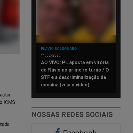
FLÁVIO BOLSONARO
11/02/2026
AO VIVO: PL aposta em vitória
de Flávio no primeiro turno / O
STF e a descriminalização da
cocaína (veja o vídeo)
autar
 do ICMS
NOSSAS REDES SOCIAIS
izada
Facebook