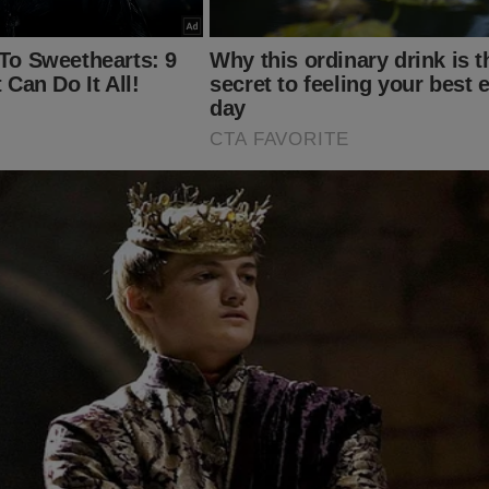
jornaldacidadeonline.com.br/apresentacao
 importante para que a verdade prevaleça!
 doação pelo PIX (chave: pix@jornaldacidadeonline.com.br ou
1).