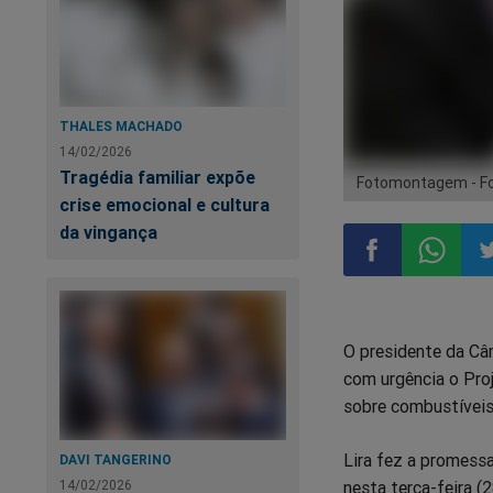
THALES MACHADO
14/02/2026
Tragédia familiar expõe
Fotomontagem - Fo
crise emocional e cultura
da vingança
Compartilhar
Compart
Co
O presidente da Câ
no
no
n
com urgência o Proj
sobre combustíveis
Facebook
Whatsa
Tw
Lira fez a promessa
DAVI TANGERINO
nesta terça-feira (
14/02/2026