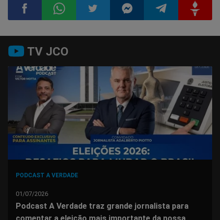
Compartilhar
Compartilhar
Compartilhar
Compartilhar
Compartilhar
Compart
TV JCO
no
no
no
no
no
no
Facebook
Whatsapp
Twitter
Messenger
Telegram
Gettr
PODCAST A VERDADE
01/07/2026
Podcast A Verdade traz grande jornalista para
comentar a eleição mais importante da nossa