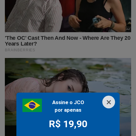
×
Assine o JCO
por apenas
R$ 19,90