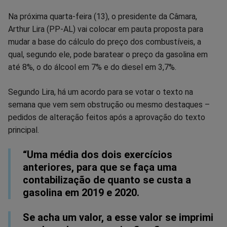
Compartilhar
Compartilhar
Compartilhar
Compartilhar
Compartilhar
Compart
Na próxima quarta-feira (13), o presidente da Câmara,
Arthur Lira (PP-AL) vai colocar em pauta proposta para
no
no
no
no
no
no
mudar a base do cálculo do preço dos combustíveis, a
qual, segundo ele, pode baratear o preço da gasolina em
Facebook
Whatsapp
Twitter
Messenger
Telegram
Gettr
até 8%, o do álcool em 7% e do diesel em 3,7%.
Segundo Lira, há um acordo para se votar o texto na
semana que vem sem obstrução ou mesmo destaques –
pedidos de alteração feitos após a aprovação do texto
principal.
“Uma média dos dois exercícios
anteriores, para que se faça uma
contabilização de quanto se custa a
gasolina em 2019 e 2020.
Se acha um valor, a esse valor se imprimi