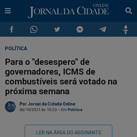
POLÍTICA
Compartilhar
Compartilhar
Compartilhar
Compartilhar
Compartilhar
Compar
Para o "desespero" de
no
no
no
no
no
no
governadores, ICMS de
combustíveis será votado na
Facebook
Whatsapp
Twitter
Messenger
Telegram
Gettr
próxima semana
Por
Jornal da Cidade Online
06/10/2021 às 10:20
Política
LER NA ÁREA DO ASSINANTE