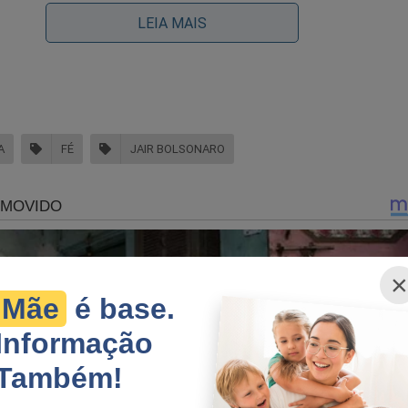
LEIA MAIS
A
FÉ
JAIR BOLSONARO
×
Mãe
é base.
Informação
GENTE: Deputado morre afogado em praia da Bahia (veja o 
Também!