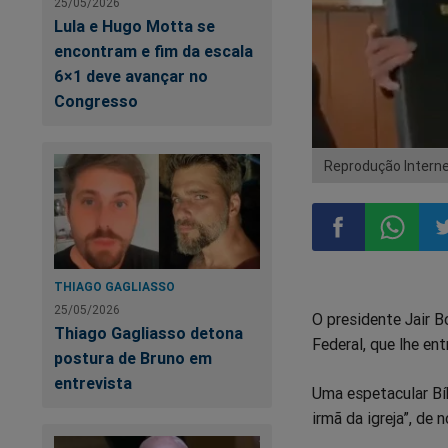
25/05/2026
Lula e Hugo Motta se
encontram e fim da escala
6×1 deve avançar no
Congresso
Reprodução Intern
Compartilhar
Compart
Co
THIAGO GAGLIASSO
25/05/2026
O presidente Jair Bo
no
no
n
Thiago Gagliasso detona
Federal, que lhe en
postura de Bruno em
Facebook
Whatsa
Tw
entrevista
Uma espetacular Bí
irmã da igreja”, de