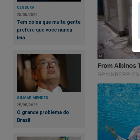
CENSURA
25/05/2026
Tem coisa que muita gente
prefere que você nunca
leia…
O Jornal da Cidad
O Tribunal Superior
GILMAR MENDES
Um ato cruel... Um 
25/05/2026
O grande problema do
Brasil
Neste momento, ond
conservadores sendo