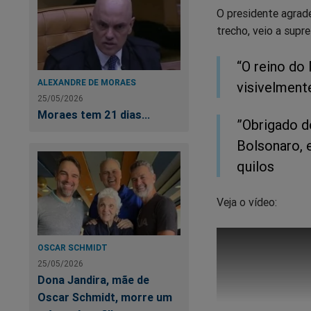
O presidente agrad
trecho, veio a supre
“O reino do 
ALEXANDRE DE MORAES
visivelment
25/05/2026
Moraes tem 21 dias...
”Obrigado d
Bolsonaro, 
quilos
Veja o vídeo:
OSCAR SCHMIDT
25/05/2026
Dona Jandira, mãe de
Oscar Schmidt, morre um