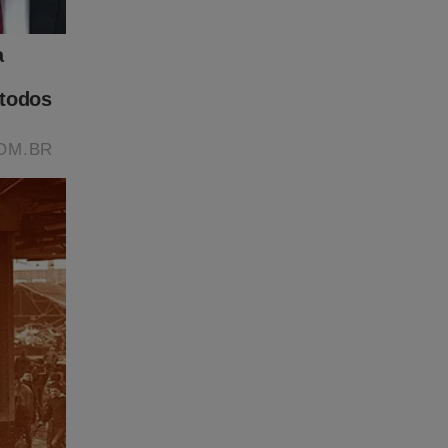
ida
 FRETE