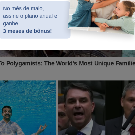
No mês de maio,
assine o plano anual e
ganhe
3 meses de bônus!
e Online
está sendo vítima da Censura.
 Eleitoral (TSE) determinou a desmonetização do site.
"tapa na cara" da democracia.
e estamos assistindo a liberdade de expressão ser devastada 
 calados, precisamos da ajuda de todos os patriotas...