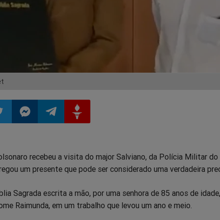
et
ilhar
mpartilhar
Compartilhar
Compartilhar
Compartilhar
lsonaro recebeu a visita do major Salviano, da Polícia Militar do
o
no
no
no
tregou um presente que pode ser considerado uma verdadeira pre
pp
itter
Messenger
Telegram
Gettr
blia Sagrada escrita a mão, por uma senhora de 85 anos de idade
 nome Raimunda, em um trabalho que levou um ano e meio.