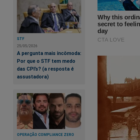
Faça a assinatur
Revista A Verdade
Clique no link abaix
STF
https://assinante.
25/05/2026
A pergunta mais incômoda:
Lançamos também um
Por que o STF tem medo
GRÁTIS).
das CPI’s? (a resposta é
assustadora)
Ajude-nos!
Compre no Shopp
Caso queira, doe qu
pix@jornaldacidad
OPERAÇÃO COMPLIANCE ZERO