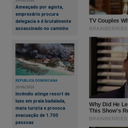
20/06/2026
Ameaçado por agiota,
O Jornal da Cidade 
empresário procura
O Tribunal Superior
delegacia e é brutalmente
assassinado no caminho
Um ato cruel... Um 
Neste momento, ond
conservadores sendo
Faça a assinatura
A Verdade.
REPUBLICA DOMINICANA
20/06/2026
Clique no link abaix
Incêndio atinge resort de
luxo em praia badalada,
https://assinante.
mata turista e provoca
evacuação de 1.700
Lançamos também um
pessoas
GRÁTIS).