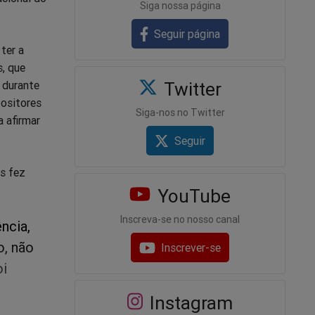
Siga nossa página
Seguir página
ter a
s, que
 durante
Twitter
positores
Siga-nos no Twitter
a afirmar
Seguir
s fez
YouTube
Inscreva-se no nosso canal
ncia,
o, não
Inscrever-se
oi
Instagram