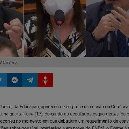
V Câmara
ilhar
mpartilhar
Compartilhar
Compartilhar
Compartilhar
Ribeiro, da Educação, apareceu de surpresa na sessão da Comissã
o
no
no
no
, na quarta-feira (17), deixando os deputados esquerdistas ‘de 
to ocorreu no momento em que debatiam um requerimento de con
pp
itter
Messenger
Telegram
Gettr
ações sobre possível interferência em prova do ENEM, o Exame N