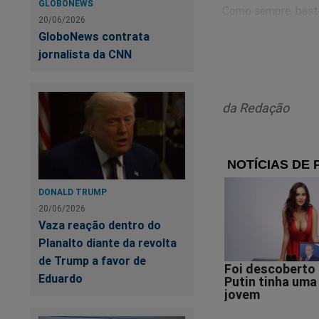
GLOBONEWS
Como sempre, basto
20/06/2026
compostura e ofere
GloboNews contrata
jornalista da CNN
Veja o vídeo:
da Redação
DONALD TRUMP
20/06/2026
Vaza reação dentro do
Planalto diante da revolta
de Trump a favor de
Eduardo