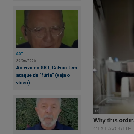
Ajude-nos!
Caso queira, doe qu
pix@jornaldacidade
SBT
20/06/2026
Ao vivo no SBT, Galvão tem
ataque de "fúria" (veja o
vídeo)