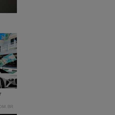
e
a Revista
 FRETE