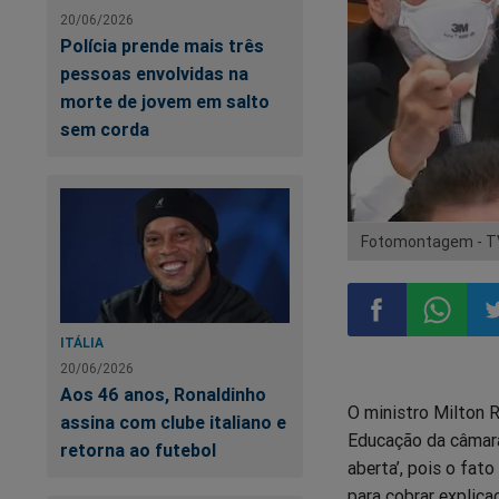
20/06/2026
Polícia prende mais três
pessoas envolvidas na
morte de jovem em salto
sem corda
Fotomontagem - T
ITÁLIA
Compartilhar
Compart
Co
20/06/2026
Aos 46 anos, Ronaldinho
O ministro Milton 
no
no
n
assina com clube italiano e
Educação da câmara
retorna ao futebol
aberta’, pois o fa
Facebook
Whatsa
Tw
para cobrar explic