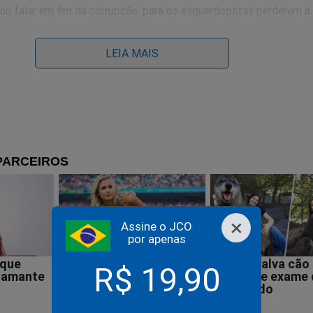
u falar em fim da corrupção, para os esquerdopatas perderem a
cerem seu showzinho de horrores!
LEIA MAIS
×
Assine o JCO
por apenas
R$ 19,90