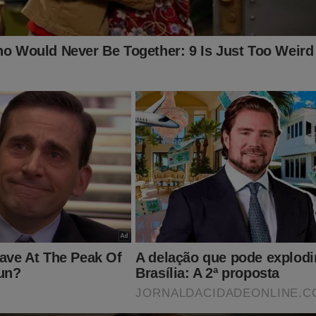
Online está sendo vítima da Censura.
 Eleitoral (TSE) determinou a desmonetização do site.
"tapa na cara" da democracia.
e estamos assistindo a liberdade de expressão ser devastada 
 calados, precisamos da ajuda de todos os patriotas...
 do JCO agora e tenha acesso ao conteúdo exclusivo da destemid
o:
jornaldacidadeonline.com.br/apresentacao
a loja virtual com camisetas, bandeiras e faixas (Todos com