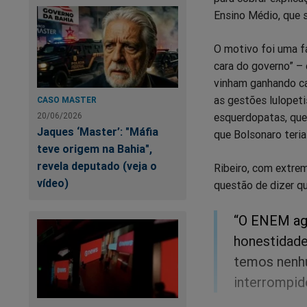
Ensino Médio, que 
O motivo foi uma fa
cara do governo” – 
vinham ganhando ca
as gestões lulopeti
CASO MASTER
esquerdopatas, que 
20/06/2026
Jaques ‘Master’: "Máfia
que Bolsonaro teria
teve origem na Bahia",
revela deputado (veja o
Ribeiro, com extre
vídeo)
questão de dizer qu
“O ENEM ago
honestidade
temos nenhu
interrompid