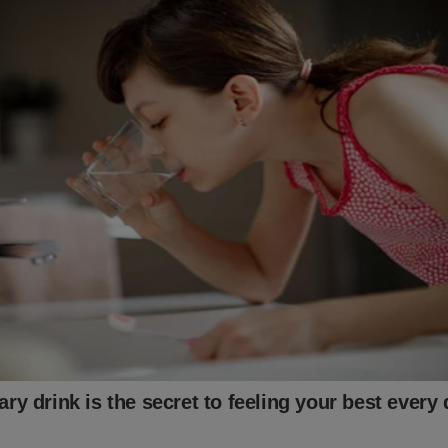
alquer valor ao Jornal da Cidade Online pelo PIX (chave:
online.com.br ou 16.434.831/0001-01).