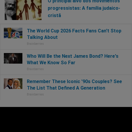
O principal alvo dos movimentos
progressistas: A família judaico-
cristã