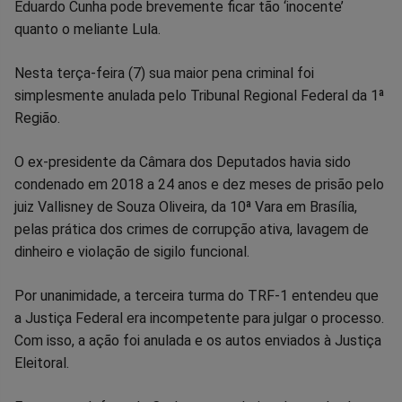
Compartilhar
Compartilhar
Compartilhar
Compartilhar
Compartilhar
Compart
Eduardo Cunha pode brevemente ficar tão ‘inocente’
quanto o meliante Lula.
no
no
no
no
no
no
Nesta terça-feira (7) sua maior pena criminal foi
Facebook
Whatsapp
Twitter
Messenger
Telegram
Gettr
simplesmente anulada pelo Tribunal Regional Federal da 1ª
Região.
O ex-presidente da Câmara dos Deputados havia sido
condenado em 2018 a 24 anos e dez meses de prisão pelo
juiz Vallisney de Souza Oliveira, da 10ª Vara em Brasília,
pelas prática dos crimes de corrupção ativa, lavagem de
dinheiro e violação de sigilo funcional.
Por unanimidade, a terceira turma do TRF-1 entendeu que
a Justiça Federal era incompetente para julgar o processo.
Com isso, a ação foi anulada e os autos enviados à Justiça
Eleitoral.