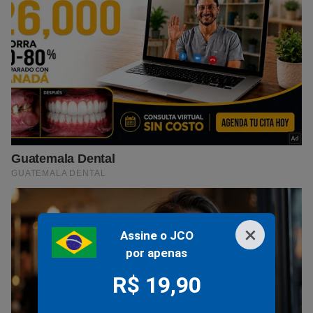
×
Assine o JCO
por apenas
R$ 19,90