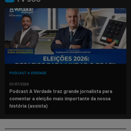
no
no
no
no
no
no
Facebook
Whatsapp
Twitter
Messenger
Telegram
Gettr
PODCAST A VERDADE
01/07/2026
Podcast A Verdade traz grande jornalista para
comentar a eleição mais importante da nossa
história (assista)