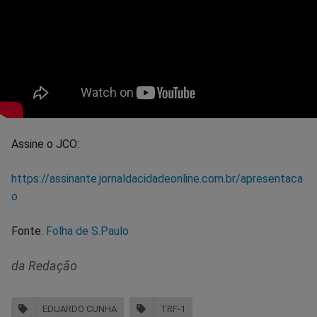
Assine o JCO:
https://assinante.jornaldacidadeonline.com.br/apresentaca
o
Fonte:
Folha de S.Paulo
da Redação
EDUARDO CUNHA
TRF-1