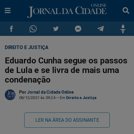
DIREITO E JUSTIÇA
Compartilhar
Compartilhar
Compartilhar
Compartilhar
Compartilhar
Compar
Eduardo Cunha segue os passos
no
no
no
no
no
no
de Lula e se livra de mais uma
condenação
Facebook
Whatsapp
Twitter
Messenger
Telegram
Gettr
Por
Jornal da Cidade Online
08/12/2021 às 09:24
Direito e Justiça
LER NA ÁREA DO ASSINANTE