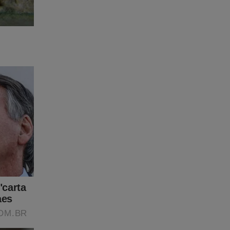
e
a Revista
 FRETE