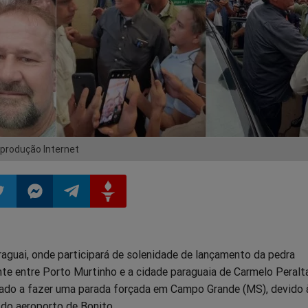
rodução Internet
ilhar
mpartilhar
Compartilhar
Compartilhar
Compartilhar
aguai, onde participará de solenidade de lançamento da pedra
o
no
no
no
e entre Porto Murtinho e a cidade paraguaia de Carmelo Peralta
gado a fazer uma parada forçada em Campo Grande (MS), devido 
pp
itter
Messenger
Telegram
Gettr
 do aeroporto de Bonito.