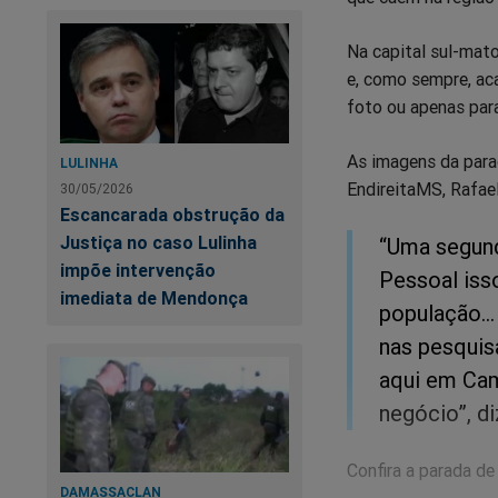
Na capital sul-mat
e, como sempre, ac
foto ou apenas para
As imagens da para
LULINHA
EndireitaMS, Rafael
30/05/2026
Escancarada obstrução da
Justiça no caso Lulinha
“Uma segund
impõe intervenção
Pessoal iss
imediata de Mendonça
população..
nas pesquisa
aqui em Cam
negócio”, di
Confira a parada de
DAMASSACLAN