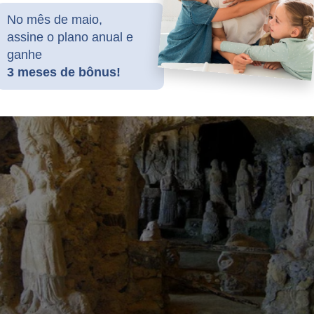
RO
CAMPO GRANDE
PORTO MURTINHO
No mês de maio,
assine o plano anual e
ganhe
3 meses de bônus!
i Costa visita região de enchentes e é hostilizado pela pop
eja o vídeo)
Online está sendo vítima da Censura.