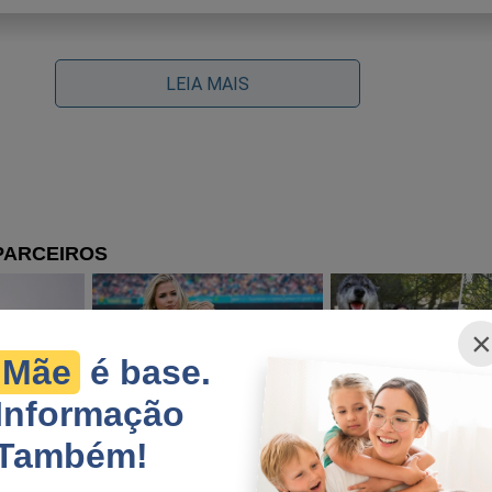
LEIA MAIS
×
Mãe
é base.
Informação
Também!