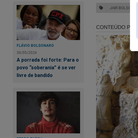
JAIR BOLSONA
Ru
(v
FLÁVIO BOLSONARO
30/05/2026
A porrada foi forte: Para o
povo “soberania” é se ver
livre de bandido
O Jornal da Cidade 