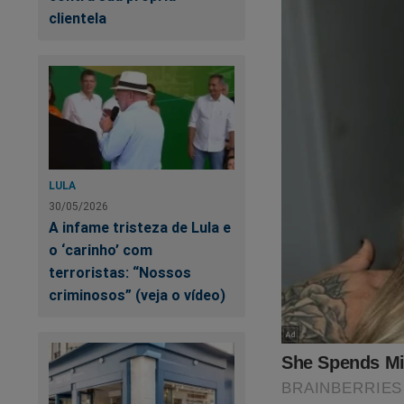
Ajude-nos! Compre 
clientela
https://www.shopp
Caso queira, doe qu
pix@jornaldacidade
LULA
30/05/2026
A infame tristeza de Lula e
o ‘carinho’ com
terroristas: “Nossos
criminosos” (veja o vídeo)