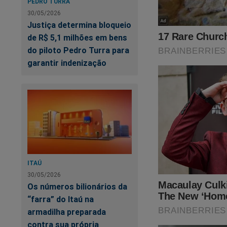
PEDRO TURRA
30/05/2026
O Tribunal Superior
Justiça determina bloqueio
de R$ 5,1 milhões em bens
Um ato cruel... Um 
do piloto Pedro Turra para
garantir indenização
Neste momento, ond
conservadores sendo
Faça a assinatura
A Verdade.
Clique no link abaix
ITAÚ
https://assinante.
30/05/2026
Os números bilionários da
Lançamos também um
“farra” do Itaú na
GRÁTIS).
armadilha preparada
contra sua própria