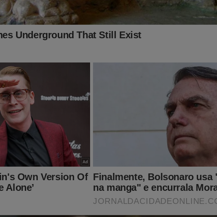
 Eleitoral (TSE) determinou a desmonetização do site.
"tapa na cara" da democracia.
e estamos assistindo a liberdade de expressão ser devastada 
 calados, precisamos da ajuda de todos os patriotas...
 do JCO agora e tenha acesso ao conteúdo exclusivo da destemid
o:
jornaldacidadeonline.com.br/apresentacao
a loja virtual com camisetas, bandeiras e faixas (Todos com