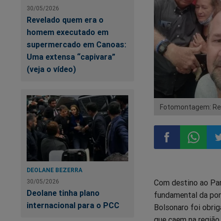
30/05/2026
Revelado quem era o
homem executado em
supermercado em Canoas:
Uma extensa “capivara”
(veja o vídeo)
Fotomontagem: Rep
Compartilhar
Compart
Co
DEOLANE BEZERRA
Com destino ao Par
30/05/2026
no
no
n
Deolane tinha plano
fundamental da pont
internacional para o PCC
Bolsonaro foi obri
Facebook
Whatsa
Tw
que caem na região