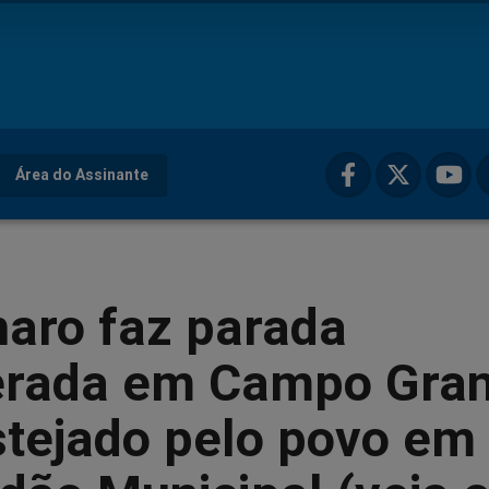
Área do Assinante
naro faz parada
erada em Campo Gra
stejado pelo povo em