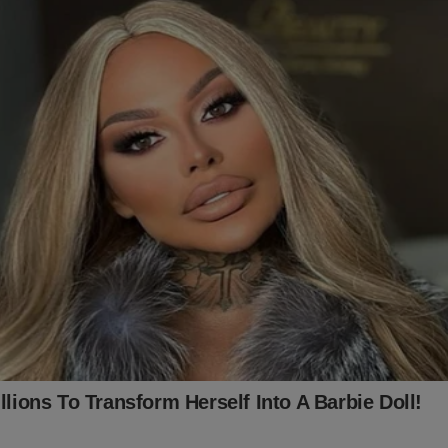
no Shopping Conservador:
ingconservador.com.br/
alquer valor ao Jornal da Cidade Online pelo PIX (chave:
online.com.br ou 16.434.831/0001-01).