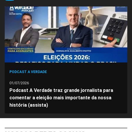
no
no
no
no
no
no
Facebook
Whatsapp
Twitter
Messenger
Telegram
Gettr
PODCAST A VERDADE
01/07/2026
Podcast A Verdade traz grande jornalista para
comentar a eleição mais importante da nossa
história (assista)