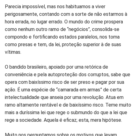
Compartilhar
Compartilhar
Compartilhar
Compartilhar
Compartilhar
Compart
Parecia impossível, mas nos habituamos a viver
perigosamente, contando com a sorte de não estarmos à
no
no
no
no
no
no
hora errada, no lugar errado. O mundo do crime prospera
como nenhum outro ramo de “negócios”, consolida-se
Facebook
Whatsapp
Twitter
Messenger
Telegram
Gettr
compondo e fortificando estados paralelos, nos toma
como presas e tem, da lei, proteção superior à de suas
vítimas.
O bandido brasileiro, apoiado por uma retórica de
conveniência e pela autoproteção dos corruptos, sabe que
opera com baixíssimo risco de ser preso e pagar por sua
ação. É uma espécie de “camarada em armas” de certa
intelectualidade que anseia por uma revolução. Atua em
ramo altamente rentável e de baixíssimo risco. Teme muito
mais a duríssima lei que rege o submundo do que a lei que
rege a sociedade. Aquela é eficaz; esta, mera hipótese.
Muito nos perguntamos sobre os motivos que levam