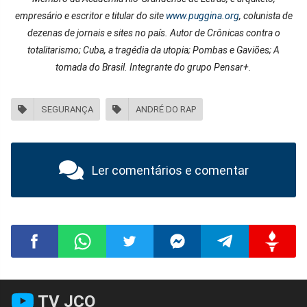
empresário e escritor e titular do site
www.puggina.org
, colunista de
dezenas de jornais e sites no país. Autor de Crônicas contra o
totalitarismo; Cuba, a tragédia da utopia; Pombas e Gaviões; A
tomada do Brasil. Integrante do grupo Pensar+.
SEGURANÇA
ANDRÉ DO RAP
Ler comentários e comentar
Compartilhar
Compartilhar
Compartilhar
Compartilhar
Compartilhar
Compart
TV JCO