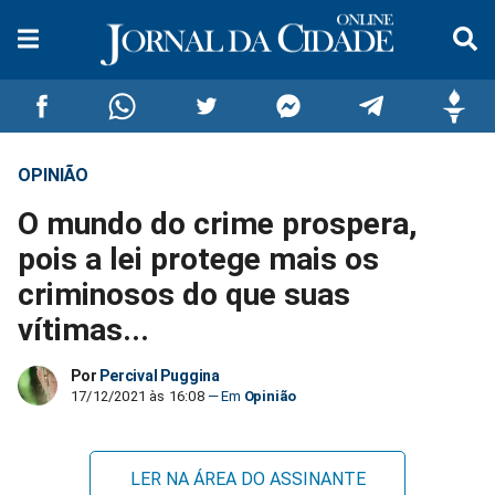
OPINIÃO
Compartilhar
Compartilhar
Compartilhar
Compartilhar
Compartilhar
Compar
O mundo do crime prospera,
no
no
no
no
no
no
pois a lei protege mais os
criminosos do que suas
Facebook
Whatsapp
Twitter
Messenger
Telegram
Gettr
vítimas...
Por
Percival Puggina
17/12/2021 às 16:08
Opinião
LER NA ÁREA DO ASSINANTE