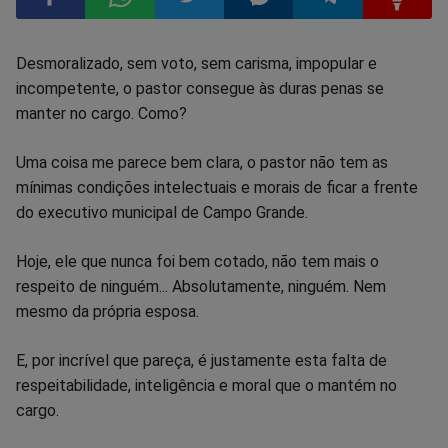
Compartilhar
Compartilhar
Compartilhar
Compartilhar
Compartilhar
Compart
Desmoralizado, sem voto, sem carisma, impopular e
incompetente, o pastor consegue às duras penas se
no
no
no
no
no
no
manter no cargo. Como?
Facebook
Whatsapp
Twitter
Messenger
Telegram
Gettr
Uma coisa me parece bem clara, o pastor não tem as
mínimas condições intelectuais e morais de ficar a frente
do executivo municipal de Campo Grande.
Hoje, ele que nunca foi bem cotado, não tem mais o
respeito de ninguém... Absolutamente, ninguém. Nem
mesmo da própria esposa.
E, por incrível que pareça, é justamente esta falta de
respeitabilidade, inteligência e moral que o mantém no
cargo.