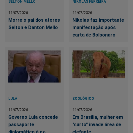
SELTON MELLO
NIKOLAS FERREIRA
11/07/2026
11/07/2026
Morre o pai dos atores
Nikolas faz importante
Selton e Danton Mello
manifestação após
carta de Bolsonaro
LULA
ZOOLÓGICO
11/07/2026
11/07/2026
Governo Lula concede
Em Brasília, mulher em
passaporte
"surto" invade área de
diplomático à ex-
elefante