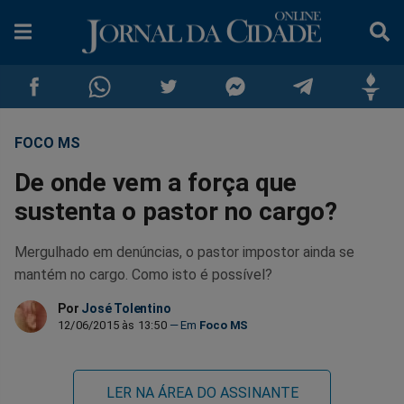
FOCO MS
Compartilhar
Compartilhar
Compartilhar
Compartilhar
Compartilhar
Compar
De onde vem a força que
no
no
no
no
no
no
sustenta o pastor no cargo?
Facebook
Whatsapp
Twitter
Messenger
Telegram
Gettr
Mergulhado em denúncias, o pastor impostor ainda se
mantém no cargo. Como isto é possível?
Por
José Tolentino
12/06/2015 às 13:50
Foco MS
LER NA ÁREA DO ASSINANTE