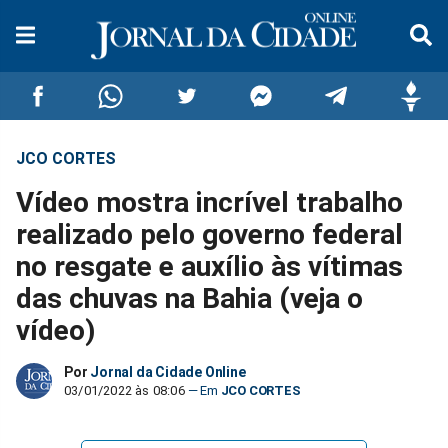
JCO CORTES
Compartilhar
Compartilhar
Compartilhar
Compartilhar
Compartilhar
Compar
Vídeo mostra incrível trabalho
no
no
no
no
no
no
realizado pelo governo federal
no resgate e auxílio às vítimas
Facebook
Whatsapp
Twitter
Messenger
Telegram
Gettr
das chuvas na Bahia (veja o
vídeo)
Por
Jornal da Cidade Online
03/01/2022 às 08:06
JCO CORTES