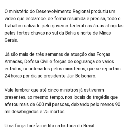
Compartilhar
Compartilhar
Compartilhar
Compartilhar
Compartilhar
Compart
O ministério do Desenvolvimento Regional produziu um
vídeo que esclarece, de forma resumida e precisa, todo o
no
no
no
no
no
no
trabalho realizado pelo governo federal nas áreas atingidas
pelas fortes chuvas no sul da Bahia e norte de Minas
Facebook
Whatsapp
Twitter
Messenger
Telegram
Gettr
Gerais.
Já são mais de três semanas de atuação das Forças
Armadas, Defesa Civil e forças de segurança de vários
estados, coordenados pelos ministérios, que se reportam
24 horas por dia ao presidente Jair Bolsonaro.
Vale lembrar que até cinco ministros já estiveram
presentes, ao mesmo tempo, nos locais da tragédia que
afetou mais de 600 mil pessoas, deixando pelo menos 90
mil desabrigados e 25 mortos.
Uma força tarefa inédita na história do Brasil.