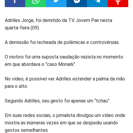
Compartilhar
Compartilhar
Compartilhar
Compartilhar
Compartilhar
Compart
Adrilles Jorge, foi demitido da TV Jovem Pan nesta
quarta-feira (09).
no
no
no
no
no
no
A demissão foi recheada de polêmicas e controvérsias.
Facebook
Whatsapp
Twitter
Messenger
Telegram
Gettr
O motivo foi uma suposta saudação nazista no momento
em que abordava o "caso Monark".
No vídeo, é possível ver Adrilles estender a palma da mão
para o alto.
Segundo Adrilles, seu gesto foi apenas um “tchau”.
Em suas redes sociais, o jornalista divulgou um vídeo onde
mostra as inúmeras vezes em que se despediu usando
gestos semelhantes.