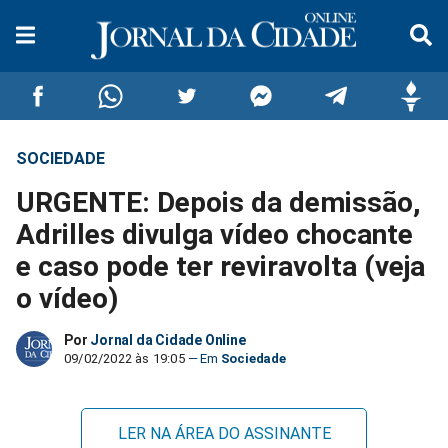
SOCIEDADE
Compartilhar
Compartilhar
Compartilhar
Compartilhar
Compartilhar
Compar
URGENTE: Depois da demissão,
no
no
no
no
no
no
Adrilles divulga vídeo chocante
e caso pode ter reviravolta (veja
Facebook
Whatsapp
Twitter
Messenger
Telegram
Gettr
o vídeo)
Por
Jornal da Cidade Online
09/02/2022 às 19:05
Sociedade
LER NA ÁREA DO ASSINANTE