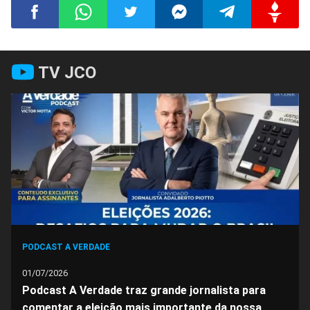
Compartilhar
Compartilhar
Compartilhar
Compartilhar
Compartilhar
Compart
TV JCO
no
no
no
no
no
no
Facebook
Whatsapp
Twitter
Messenger
Telegram
Gettr
PODCAST A VERDADE
01/07/2026
Podcast A Verdade traz grande jornalista para
comentar a eleição mais importante da nossa