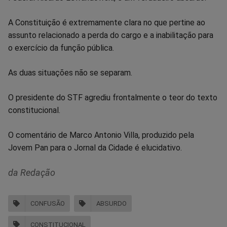
no
no
no
no
no
no
A Constituição é extremamente clara no que pertine ao
Facebook
Whatsapp
Twitter
Messenger
Telegram
Gettr
assunto relacionado a perda do cargo e a inabilitação para
o exercício da função pública.
As duas situações não se separam.
O presidente do STF agrediu frontalmente o teor do texto
constitucional.
O comentário de Marco Antonio Villa, produzido pela
Jovem Pan para o Jornal da Cidade é elucidativo.
da Redação
CONFUSÃO
ABSURDO
CONSTITUCIONAL