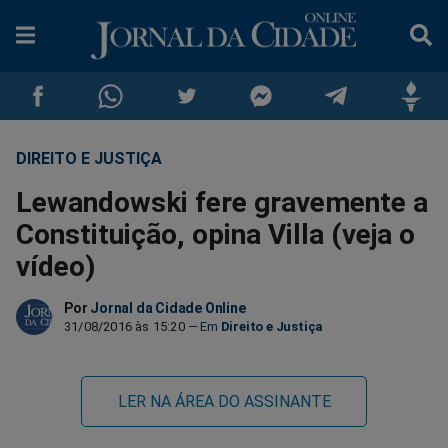
DIREITO E JUSTIÇA
Compartilhar
Compartilhar
Compartilhar
Compartilhar
Compartilhar
Compar
Lewandowski fere gravemente a
no
no
no
no
no
no
Constituição, opina Villa (veja o
vídeo)
Facebook
Whatsapp
Twitter
Messenger
Telegram
Gettr
Por
Jornal da Cidade Online
31/08/2016 às 15:20
Direito e Justiça
LER NA ÁREA DO ASSINANTE