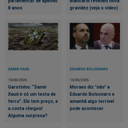
parlamentar de apenas
Biancardi revelam nova
8 anos
gravidez (veja o vídeo)
SAMIR XAUD
EDUARDO BOLSONARO
15/06/2026
15/06/2026
Garotinho: “Samir
Moraes diz "não" a
Xaud é só um testa de
Eduardo Bolsonaro e
ferro”. Ele tem preço, e
amanhã algo terrível
a conta chegou!
pode acontecer
Alguma surpresa?