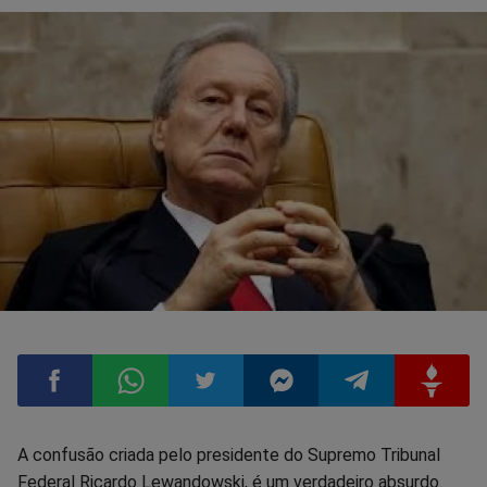
Compartilhar
Compartilhar
Compartilhar
Compartilhar
Compartilhar
Compart
A confusão criada pelo presidente do Supremo Tribunal
Federal Ricardo Lewandowski, é um verdadeiro absurdo.