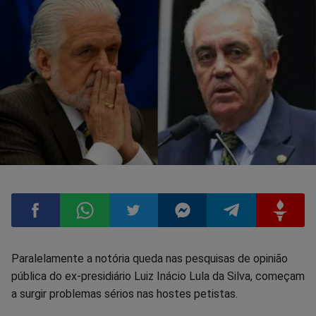
Compartilhar
Compartilhar
Compartilhar
Compartilhar
Compartilhar
Compart
Paralelamente a notória queda nas pesquisas de opinião
pública do ex-presidiário Luiz Inácio Lula da Silva, começam
no
no
no
no
no
no
a surgir problemas sérios nas hostes petistas.