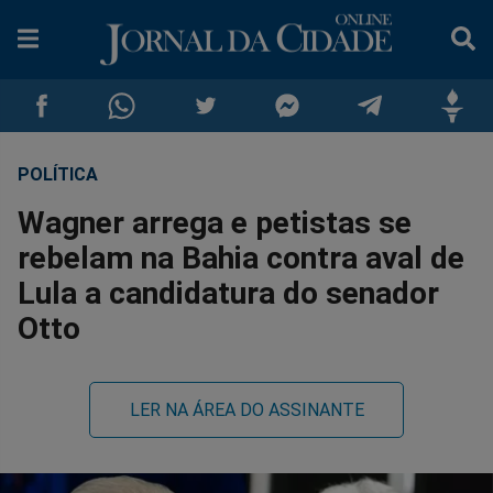
POLÍTICA
Compartilhar
Compartilhar
Compartilhar
Compartilhar
Compartilhar
Compar
Wagner arrega e petistas se
no
no
no
no
no
no
rebelam na Bahia contra aval de
Lula a candidatura do senador
Facebook
Whatsapp
Twitter
Messenger
Telegram
Gettr
Otto
LER NA ÁREA DO ASSINANTE