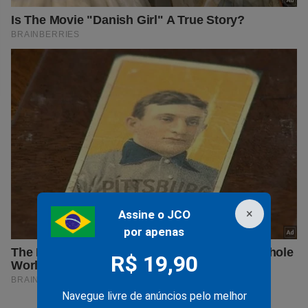
×
Assine o JCO
por apenas
R$ 19,90
Navegue livre de anúncios pelo melhor