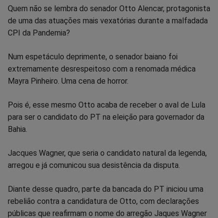
Facebook
Whatsapp
Twitter
Messenger
Telegram
Gettr
Quem não se lembra do senador Otto Alencar, protagonista
de uma das atuações mais vexatórias durante a malfadada
CPI da Pandemia?
Num espetáculo deprimente, o senador baiano foi
extremamente desrespeitoso com a renomada médica
Mayra Pinheiro. Uma cena de horror.
Pois é, esse mesmo Otto acaba de receber o aval de Lula
para ser o candidato do PT na eleição para governador da
Bahia.
Jacques Wagner, que seria o candidato natural da legenda,
arregou e já comunicou sua desistência da disputa.
Diante desse quadro, parte da bancada do PT iniciou uma
rebelião contra a candidatura de Otto, com declarações
públicas que reafirmam o nome do arregão Jaques Wagner