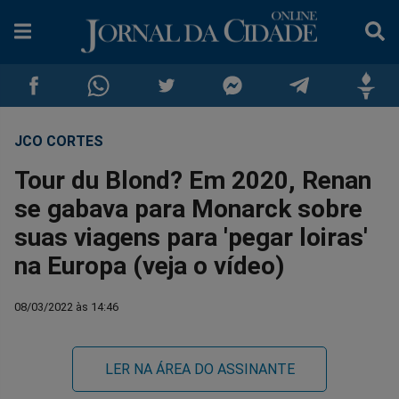
JCO CORTES
Compartilhar
Compartilhar
Compartilhar
Compartilhar
Compartilhar
Compar
Tour du Blond? Em 2020, Renan
no
no
no
no
no
no
se gabava para Monarck sobre
suas viagens para 'pegar loiras'
Facebook
Whatsapp
Twitter
Messenger
Telegram
Gettr
na Europa (veja o vídeo)
08/03/2022 às 14:46
LER NA ÁREA DO ASSINANTE