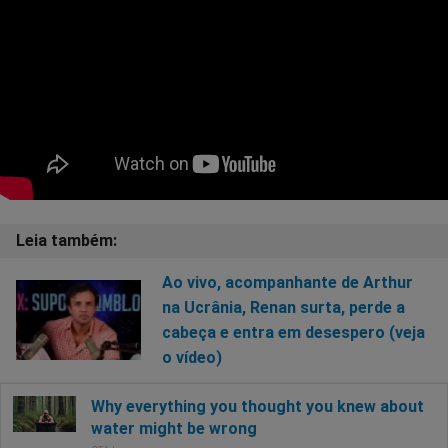
Ao vivo, acompanhante de Arthur
na Ucrânia, Renan surta, perde a
cabeça e entra em desespero (veja
o vídeo)