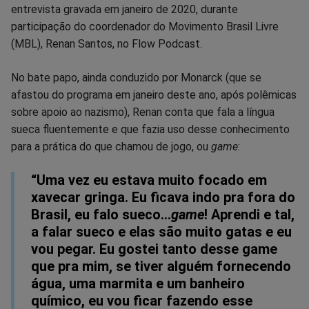
entrevista gravada em janeiro de 2020, durante
no
no
no
no
no
no
participação do coordenador do Movimento Brasil Livre
(MBL), Renan Santos, no Flow Podcast.
Facebook
Whatsapp
Twitter
Messenger
Telegram
Gettr
No bate papo, ainda conduzido por Monarck (que se
afastou do programa em janeiro deste ano, após polêmicas
sobre apoio ao nazismo), Renan conta que fala a língua
sueca fluentemente e que fazia uso desse conhecimento
para a prática do que chamou de jogo, ou
game
:
“Uma vez eu estava muito focado em
xavecar gringa. Eu ficava indo pra fora do
Brasil, eu falo sueco...
game
! Aprendi e tal,
a falar sueco e elas são muito gatas e eu
vou pegar. Eu gostei tanto desse game
que pra mim, se tiver alguém fornecendo
água, uma marmita e um banheiro
químico, eu vou ficar fazendo esse