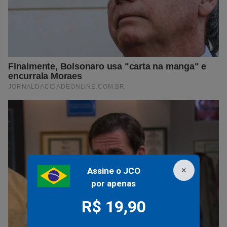
×
Assine o JCO
por apenas
R$ 19,90