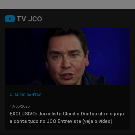
Compartilhar
Compartilhar
Compartilhar
Compartilhar
Compartilhar
Compart
TV JCO
no
no
no
no
no
no
Facebook
Whatsapp
Twitter
Messenger
Telegram
Gettr
CLÁUDIO DANTAS
13/05/2026
EXCLUSIVO: Jornalista Claudio Dantas abre o jogo
e conta tudo no JCO Entrevista (veja o vídeo)