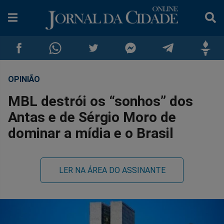
OPINIÃO
Compartilhar
Compartilhar
Compartilhar
Compartilhar
Compartilhar
Compar
MBL destrói os “sonhos” dos
no
no
no
no
no
no
Antas e de Sérgio Moro de
dominar a mídia e o Brasil
Facebook
Whatsapp
Twitter
Messenger
Telegram
Gettr
LER NA ÁREA DO ASSINANTE