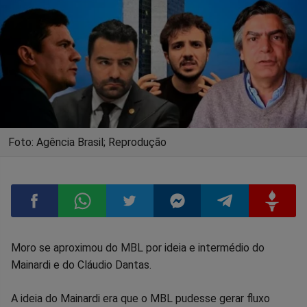
Foto: Agência Brasil; Reprodução
Compartilhar
Compartilhar
Compartilhar
Compartilhar
Compartilhar
Compart
Moro se aproximou do MBL por ideia e intermédio do
Mainardi e do Cláudio Dantas.
no
no
no
no
no
no
A ideia do Mainardi era que o MBL pudesse gerar fluxo