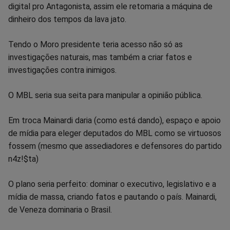
Facebook
Whatsapp
Twitter
Messenger
Telegram
Gettr
digital pro Antagonista, assim ele retomaria a máquina de
dinheiro dos tempos da lava jato.
Tendo o Moro presidente teria acesso não só as
investigações naturais, mas também a criar fatos e
investigações contra inimigos.
O MBL seria sua seita para manipular a opinião pública.
Em troca Mainardi daria (como está dando), espaço e apoio
de mídia para eleger deputados do MBL como se virtuosos
fossem (mesmo que assediadores e defensores do partido
n4z!$ta)
O plano seria perfeito: dominar o executivo, legislativo e a
mídia de massa, criando fatos e pautando o país. Mainardi,
de Veneza dominaria o Brasil.