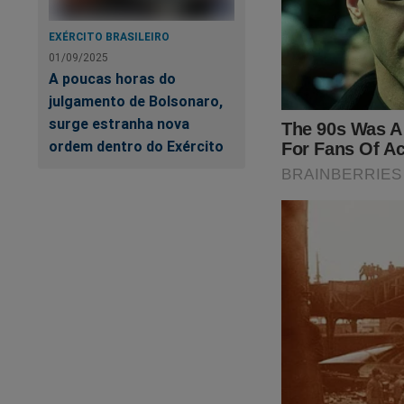
Ao
ca
EXÉRCITO BRASILEIRO
01/09/2025
A poucas horas do
julgamento de Bolsonaro,
surge estranha nova
ordem dentro do Exército
O
Jornal da Cidad
O Tribunal Superior
Um ato cruel... Um 