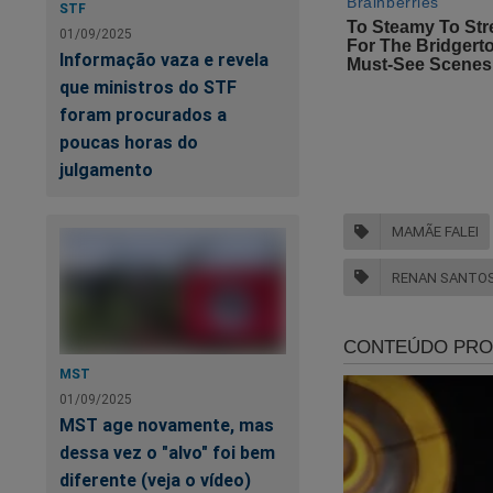
STF
Nào tive ne
01/09/2025
Informação vaza e revela
"O dinheiro
que ministros do STF
entrou em c
foram procurados a
da Eslováqu
poucas horas do
julgamento
visibilidade
MAMÃE FALEI
Eis mais um rolo e
uma zona de guerra,
RENAN SANTO
blonde" e, claro, a
arrecadados e enca
Difícil saber se o 
MST
01/09/2025
Veja o vídeo:
MST age novamente, mas
dessa vez o "alvo" foi bem
diferente (veja o vídeo)