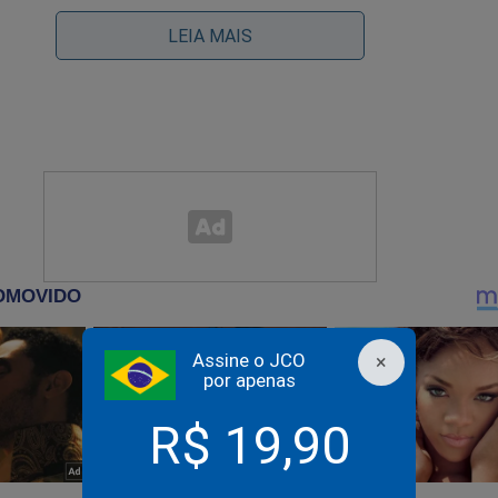
casa, conversei com algumas pessoas. E acho impo
LEIA MAIS
que o auxílio do Arthur, do MBL, ou de qualquer pe
es no retorno dos meninos ou enquanto os meninos
qui foi zero. Nada. Não teve uma janta, um almoço,
s passagem, nada.
ntato que a gente teve com eles foi no momento 
 aqui em casa fazer uma entrevista com os garotos
 de 20 minutos, mais ou menos, acabou a entrevist
ra”.
Assine o JCO
×
por apenas
ia, eu cheguei a entrar em contato com o interlocut
havia a possibilidade deles auxiliarem nas passage
R$ 19,90
i negada essa possibilidade. Eles deram a sugestão
 neguei, decisão minha, deixei isso bem claro. E foi 