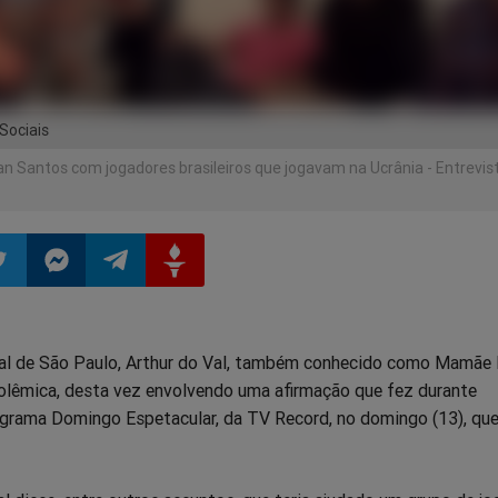
Sociais
n Santos com jogadores brasileiros que jogavam na Ucrânia - Entrevis
ilhar
mpartilhar
Compartilhar
Compartilhar
Compartilhar
l de São Paulo, Arthur do Val, também conhecido como Mamãe F
o
no
no
no
olêmica, desta vez envolvendo uma afirmação que fez durante
ograma Domingo Espetacular, da TV Record, no domingo (13), qu
pp
itter
Messenger
Telegram
Gettr