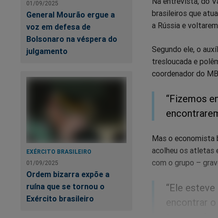
Na entrevista, do V
01/09/2025
brasileiros que atu
General Mourão ergue a
a Rússia e voltarem 
voz em defesa de
Bolsonaro na véspera do
Segundo ele, o auxí
julgamento
tresloucada e polê
coordenador do MBL
“Fizemos ent
encontrarem
Mas o economista br
acolheu os atletas
EXÉRCITO BRASILEIRO
com o grupo – grav
01/09/2025
Ordem bizarra expõe a
“Ele esteve
ruína que se tornou o
Exército brasileiro
encontrar o
toca a mim.