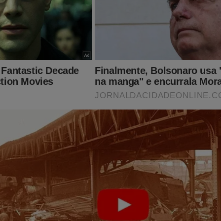
 vivo, perito diz que é falso cartaz que oferece 'premio por
beça' de Mamãe Falei (veja o vídeo)
e Online
está sendo vítima da Censura.
 Eleitoral (TSE) determinou a desmonetização do site.
"tapa na cara" da democracia.