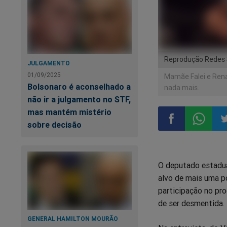
Reprodução Redes 
JULGAMENTO
01/09/2025
Mamãe Falei e Rena
Bolsonaro é aconselhado a
nada mais.
não ir a julgamento no STF,
mas mantém mistério
sobre decisão
Compartilhar
Compart
Co
O deputado estadua
no
no
n
alvo de mais uma p
participação no pr
Facebook
Whatsa
Tw
de ser desmentida.
GENERAL HAMILTON MOURÃO