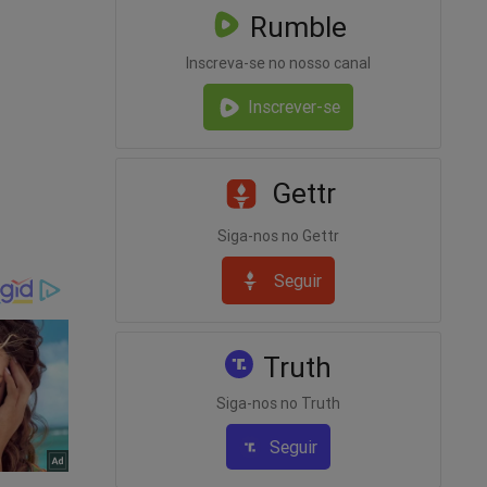
Rumble
rtante
ssoa
Inscreva-se no nosso canal
Inscrever-se
 café.
Gettr
em que
Siga-nos no Gettr
. Isso
Seguir
a e eles
Truth
or,
Siga-nos no Truth
ns dos
 de
Seguir
aí.