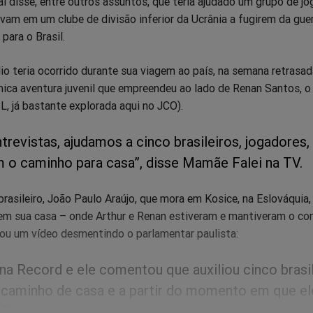
al disse, entre outros assuntos, que teria ajudado um grupo de j
avam em um clube de divisão inferior da Ucrânia a fugirem da gue
para o Brasil.
lio teria ocorrido durante sua viagem ao país, na semana retrasad
mica aventura juvenil que empreendeu ao lado de Renan Santos, o
, já bastante explorada aqui no JCO).
revistas, ajudamos a cinco brasileiros, jogadores,
 o caminho para casa”, disse Mamãe Falei na TV.
asileiro, João Paulo Araújo, que mora em Kosice, na Eslováquia,
 em sua casa – onde Arthur e Renan estiveram e mantiveram o co
ou um vídeo desmentindo o parlamentar paulista:
 na Record e ele comentou que auxiliou cinco brasil
 caminho de casa e a partir do momento em que ele
 Eu que, de certo modo, cuidei um pouco dessa vol