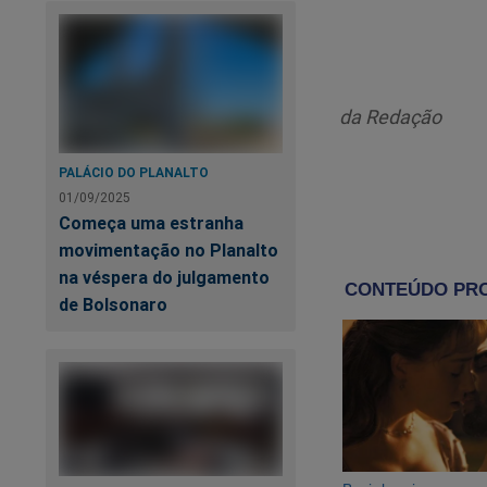
deles para 
esclarecer 
ligada a el
da Redação
estiveram a
Muito meno
PALÁCIO DO PLANALTO
01/09/2025
“O único co
Começa uma estranha
eles vieram
movimentação no Planalto
na véspera do julgamento
durou cerca
de Bolsonaro
foram embo
“No outro d
para ver se 
garotos. Fo
vaquinha. Eu