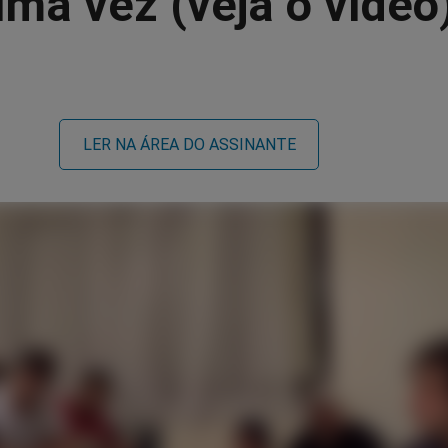
ma vez (veja o vídeo
LER NA ÁREA DO ASSINANTE