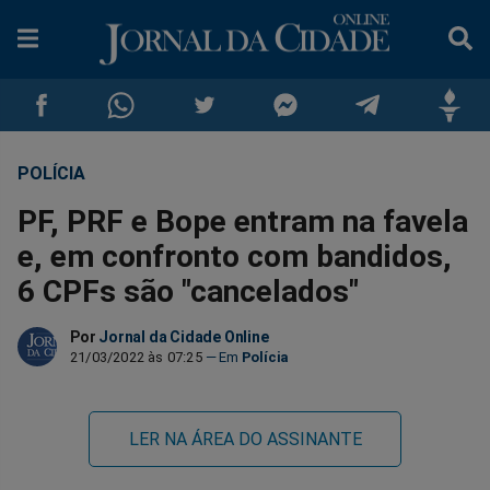
POLÍCIA
Compartilhar
Compartilhar
Compartilhar
Compartilhar
Compartilhar
Compar
PF, PRF e Bope entram na favela
no
no
no
no
no
no
e, em confronto com bandidos,
6 CPFs são "cancelados"
Facebook
Whatsapp
Twitter
Messenger
Telegram
Gettr
Por
Jornal da Cidade Online
21/03/2022 às 07:25
Polícia
LER NA ÁREA DO ASSINANTE