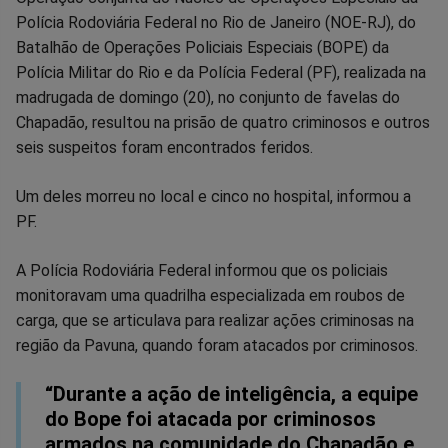
Polícia Rodoviária Federal no Rio de Janeiro (NOE-RJ), do
no
no
no
no
no
no
Batalhão de Operações Policiais Especiais (BOPE) da
Polícia Militar do Rio e da Polícia Federal (PF), realizada na
Facebook
Whatsapp
Twitter
Messenger
Telegram
Gettr
madrugada de domingo (20), no conjunto de favelas do
Chapadão, resultou na prisão de quatro criminosos e outros
seis suspeitos foram encontrados feridos.
Um deles morreu no local e cinco no hospital, informou a
PF.
A Polícia Rodoviária Federal informou que os policiais
monitoravam uma quadrilha especializada em roubos de
carga, que se articulava para realizar ações criminosas na
região da Pavuna, quando foram atacados por criminosos.
“Durante a ação de inteligência, a equipe
do Bope foi atacada por criminosos
armados na comunidade do Chapadão e