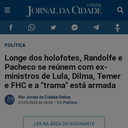
POLÍTICA
Compartilhar
Compartilhar
Compartilhar
Compartilhar
Compartilhar
Compar
Longe dos holofotes, Randolfe e
no
no
no
no
no
no
Pacheco se reúnem com ex-
ministros de Lula, Dilma, Temer
Facebook
Whatsapp
Twitter
Messenger
Telegram
Gettr
e FHC e a "trama" está armada
Por
Jornal da Cidade Online
27/03/2022 às 06:06
Política
LER NA ÁREA DO ASSINANTE