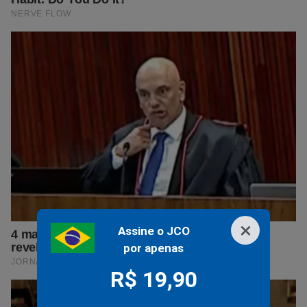
×
Assine o JCO
por apenas
R$ 19,90