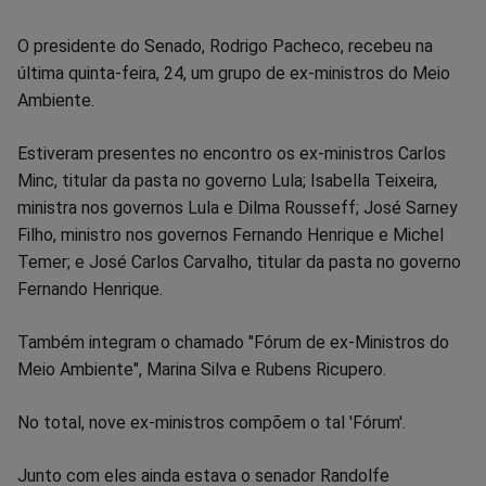
Compartilhar
Compartilhar
Compartilhar
Compartilhar
Compartilhar
Compart
O presidente do Senado, Rodrigo Pacheco, recebeu na
última quinta-feira, 24, um grupo de ex-ministros do Meio
no
no
no
no
no
no
Ambiente.
Facebook
Whatsapp
Twitter
Messenger
Telegram
Gettr
Estiveram presentes no encontro os ex-ministros Carlos
Minc, titular da pasta no governo Lula; Isabella Teixeira,
ministra nos governos Lula e Dilma Rousseff; José Sarney
Filho, ministro nos governos Fernando Henrique e Michel
Temer; e José Carlos Carvalho, titular da pasta no governo
Fernando Henrique.
Também integram o chamado "Fórum de ex-Ministros do
Meio Ambiente", Marina Silva e Rubens Ricupero.
No total, nove ex-ministros compõem o tal 'Fórum'.
Junto com eles ainda estava o senador Randolfe