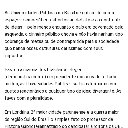
Compartilhar
Compartilhar
Compartilhar
Compartilhar
Compartilhar
Compart
As Universidades Públicas no Brasil se gabam de serem
espaços democráticos, abertos ao debate e ao confronto
no
no
no
no
no
no
de ideias – pelo menos enquanto o país era governado pela
esquerda, o dinheiro público chovia e não havia nenhum tipo
Facebook
Whatsapp
Twitter
Messenger
Telegram
Gettr
cobrança de metas ou de contrapartida para a sociedade –
que banca essas estruturas caríssimas com seus
impostos.
Bastou a maioria dos brasileiros eleger
(democraticamente) um presidente conservador e tudo
mudou, as Universidades Públicas se transformaram em
guetos reacionários a qualquer tipo de ideia divergente. As
favas com a pluralidade.
Em Londrina, 2ª maior cidade paranaense e a quarta maior
da região Sul do Brasil, o simples fato do professor de
História Gabriel Giannattasio se candidatar a reitoria da UEL