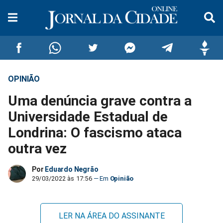
OPINIÃO
Compartilhar
Compartilhar
Compartilhar
Compartilhar
Compartilhar
Compar
Uma denúncia grave contra a
no
no
no
no
no
no
Universidade Estadual de
Londrina: O fascismo ataca
Facebook
Whatsapp
Twitter
Messenger
Telegram
Gettr
outra vez
Por
Eduardo Negrão
29/03/2022 às 17:56
Opinião
LER NA ÁREA DO ASSINANTE