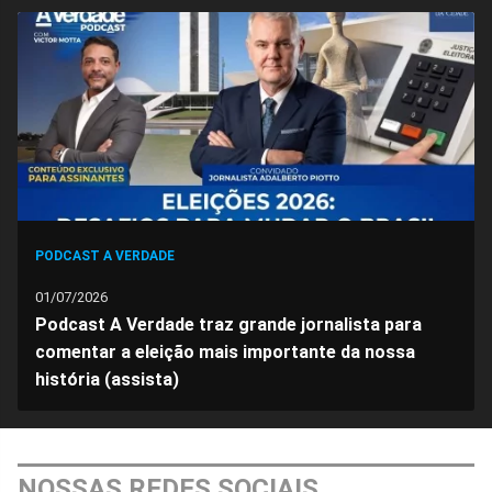
no
no
no
no
no
no
Facebook
Whatsapp
Twitter
Messenger
Telegram
Gettr
PODCAST A VERDADE
01/07/2026
Podcast A Verdade traz grande jornalista para
comentar a eleição mais importante da nossa
história (assista)
NOSSAS REDES SOCIAIS