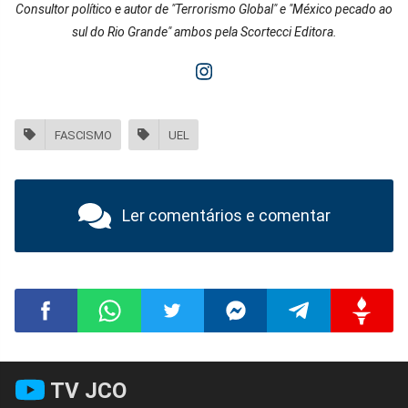
Consultor político e autor de "Terrorismo Global" e "México pecado ao
sul do Rio Grande" ambos pela Scortecci Editora.
FASCISMO
UEL
Ler comentários e comentar
Compartilhar
Compartilhar
Compartilhar
Compartilhar
Compartilhar
Compart
TV JCO