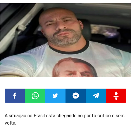
Compartilhar
Compartilhar
Compartilhar
Compartilhar
Compartilhar
Compart
A situação no Brasil está chegando ao ponto crítico e sem
volta.
no
no
no
no
no
no