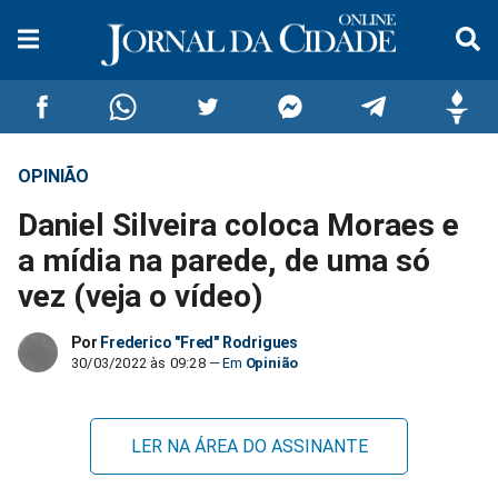
OPINIÃO
Compartilhar
Compartilhar
Compartilhar
Compartilhar
Compartilhar
Compar
Daniel Silveira coloca Moraes e
no
no
no
no
no
no
a mídia na parede, de uma só
vez (veja o vídeo)
Facebook
Whatsapp
Twitter
Messenger
Telegram
Gettr
Por
Frederico "Fred" Rodrigues
30/03/2022 às 09:28
Opinião
LER NA ÁREA DO ASSINANTE