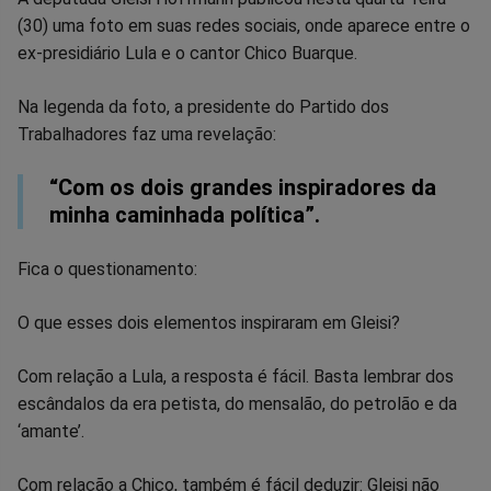
(30) uma foto em suas redes sociais, onde aparece entre o
no
no
no
no
no
no
ex-presidiário Lula e o cantor Chico Buarque.
Facebook
Whatsapp
Twitter
Messenger
Telegram
Gettr
Na legenda da foto, a presidente do Partido dos
Trabalhadores faz uma revelação:
“Com os dois grandes inspiradores da
minha caminhada política”.
Fica o questionamento:
O que esses dois elementos inspiraram em Gleisi?
Com relação a Lula, a resposta é fácil. Basta lembrar dos
escândalos da era petista, do mensalão, do petrolão e da
‘amante’.
Com relação a Chico, também é fácil deduzir: Gleisi não