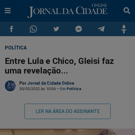
POLÍTICA
Compartilhar
Compartilhar
Compartilhar
Compartilhar
Compartilhar
Compar
Entre Lula e Chico, Gleisi faz
no
no
no
no
no
no
uma revelação...
Facebook
Whatsapp
Twitter
Messenger
Telegram
Gettr
Por
Jornal da Cidade Online
30/03/2022 às 10:06
Política
LER NA ÁREA DO ASSINANTE