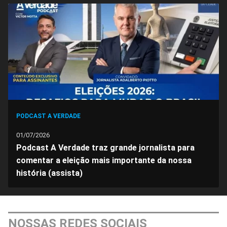
no
no
no
no
no
no
Facebook
Whatsapp
Twitter
Messenger
Telegram
Gettr
PODCAST A VERDADE
01/07/2026
Podcast A Verdade traz grande jornalista para
comentar a eleição mais importante da nossa
história (assista)
NOSSAS REDES SOCIAIS