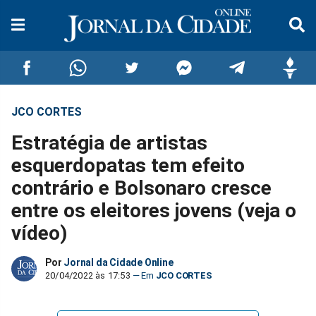
JCO CORTES
Compartilhar
Compartilhar
Compartilhar
Compartilhar
Compartilhar
Compar
Estratégia de artistas
no
no
no
no
no
no
esquerdopatas tem efeito
contrário e Bolsonaro cresce
Facebook
Whatsapp
Twitter
Messenger
Telegram
Gettr
entre os eleitores jovens (veja o
vídeo)
Por
Jornal da Cidade Online
20/04/2022 às 17:53
JCO CORTES