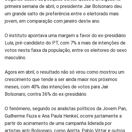
primeira semana de abril, o presidente Jair Bolsonaro deu
no
no
no
no
no
no
um grande salto de preferência entre o eleitorado mais
jovem, em comparação com janeiro deste ano.
Facebook
Whatsapp
Twitter
Messenger
Telegram
Gettr
O instituto apontava uma margem a favor do ex-presidiário
Lula, pré-candidato do PT, com 7% a mais de intenções de
votos nesta faixa da população, entre os eleitores do sexo
masculino.
Agora em abril, o resultado não só virou como mostrou um
crescimento que tende a ser ainda maior nos próximos
meses, com 40% das intenções de votos para Jair
Bolsonaro, contra 36% do ex-presidiário.
O fenômeno, segundo os analistas políticos da Jovem Pan,
Guilherme Fiuza e Ana Paula Henkel, ocorre justamente a
partir do acirramento de uma campanha liderada por
artistas anti-Bolsonaro, como Anitta, Pablo Vittar e outros