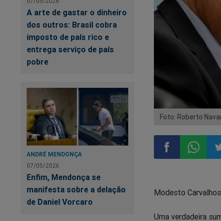
07/05/2026
A arte de gastar o dinheiro
dos outros: Brasil cobra
imposto de país rico e
entrega serviço de país
pobre
Foto: Roberto Nava
ANDRÉ MENDONÇA
07/05/2026
Compartilhar
Compart
Co
Enfim, Mendonça se
manifesta sobre a delação
Modesto Carvalhosa 
no
no
n
de Daniel Vorcaro
Uma verdadeira sum
Facebook
Whatsa
Tw