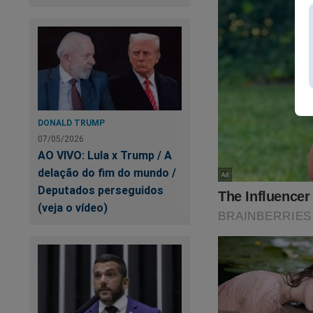
representan
moda? Vão c
covardes. O 
a perda do 
econômico e
tipificaçõe
DONALD TRUMP
07/05/2026
eleitoral, 
AO VIVO: Lula x Trump / A
cassar. Ao e
delação do fim do mundo /
invadir com
Deputados perseguidos
o seguinte:
(veja o vídeo)
inadmissível
Na