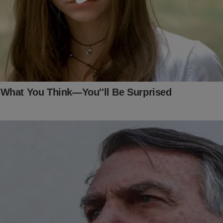
o:
ingconservador.com.br/
 você!
te