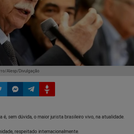
rro/Alesp/Divulgação
ilhar
mpartilhar
Compartilhar
Compartilhar
Compartilhar
é, sem dúvida, o maior jurista brasileiro vivo, na atualidade.
o
no
no
no
idade, respeitado internacionalmente.
pp
itter
Messenger
Telegram
Gettr