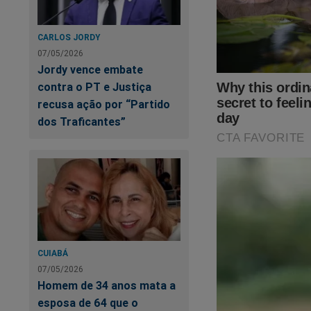
es
CARLOS JORDY
07/05/2026
Jordy vence embate
contra o PT e Justiça
recusa ação por “Partido
dos Traficantes”
A eleição está cheg
Já garantiu a sua c
CUIABÁ
Tudo isso e muito 
07/05/2026
Homem de 34 anos mata a
A maior loja patriot
esposa de 64 que o