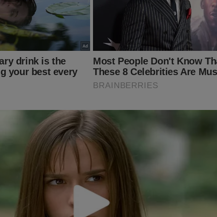
querda viu atentado à Constituição
ando... Está na hora de você estampar todo o seu amor pelo Brasi
amiseta, bandeira e faixa?
mais você encontra no Shopping Conservador...
a do Brasil!!