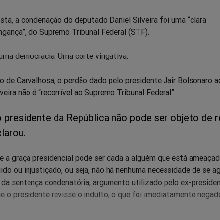
ista, a condenação do deputado Daniel Silveira foi uma “clara
ngança”, do Supremo Tribunal Federal (STF).
numa democracia. Uma corte vingativa.
o de Carvalhosa, o perdão dado pelo presidente Jair Bolsonaro a
veira não é “recorrível ao Supremo Tribunal Federal”.
o presidente da República não pode ser objeto de r
clarou.
ue a graça presidencial pode ser dada a alguém que está ameaçad
do ou injustiçado, ou seja, não há nenhuma necessidade de se a
 da sentença condenatória, argumento utilizado pelo ex-preside
e o presidente revisse o indulto, o que foi imediatamente negad