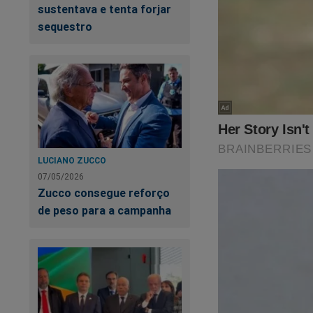
sustentava e tenta forjar
Clique no link abaix
sequestro
https://www.shopp
O Brasil precisa de
Fonte:
Revista Oes
LUCIANO ZUCCO
07/05/2026
Zucco consegue reforço
de peso para a campanha