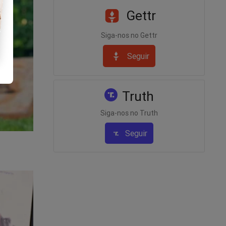
Gettr
 pega a
do por
Siga-nos no Gettr
erminar
Seguir
rime
Truth
tiva de
Siga-nos no Truth
te a
Seguir
a dizer
rema