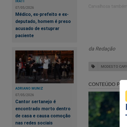
IRATI
Carvalhosa também
07/05/2026
Médico, ex-prefeito e ex-
“É um regim
deputado, homem é preso
acusado de estuprar
Tribunal Fed
paciente
julgamento, 
Estado Demo
da Redação
garantias in
de represen
MODESTO CAR
princípios c
pedra. Eles
Democrático
ADRIANO MUNIZ
07/05/2026
Cantor sertanejo é
E sobre a cassação 
encontrado morto dentro
de casa e causa comoção
“O Supremo 
nas redes sociais
representan