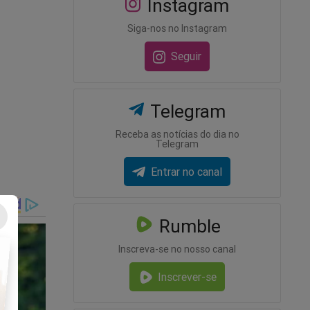
Instagram
Siga-nos no Instagram
premo
Seguir
óprio
 o
Telegram
as
munidade
Receba as notícias do dia no
Telegram
dos os
Entrar no canal
a sobre
Rumble
Inscreva-se no nosso canal
Inscrever-se
nhum
s