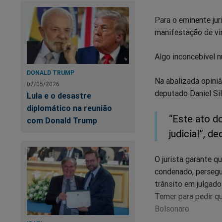
Para o eminente jur
manifestação de vi
Algo inconcebível 
DONALD TRUMP
Na abalizada opiniã
07/05/2026
deputado Daniel Sil
Lula e o desastre
diplomático na reunião
“Este ato d
com Donald Trump
judicial”, de
O jurista garante q
condenado, persegui
trânsito em julgado
Temer para pedir qu
Bolsonaro.