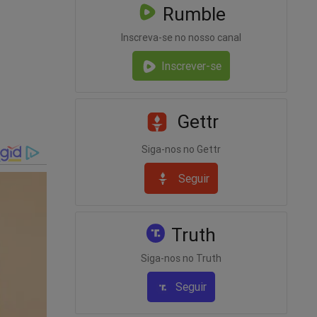
Rumble
Inscreva-se no nosso canal
Inscrever-se
 de
Gettr
Siga-nos no Gettr
Seguir
Truth
Siga-nos no Truth
Seguir