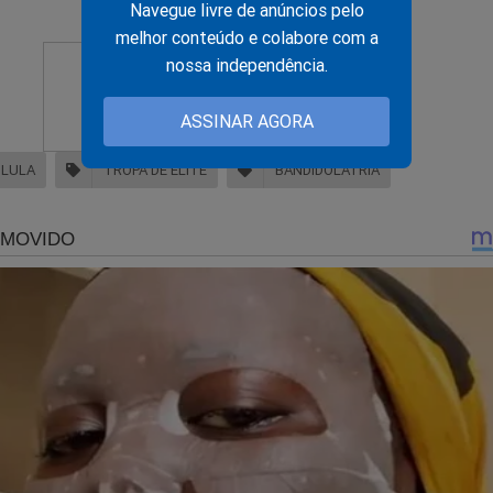
Navegue livre de anúncios pelo
melhor conteúdo e colabore com a
nossa independência.
ASSINAR AGORA
LULA
TROPA DE ELITE
BANDIDOLATRIA
lsonaro exalta ação policial que cancelou mais de 20 CPFs
rginais e velha mídia "surta"