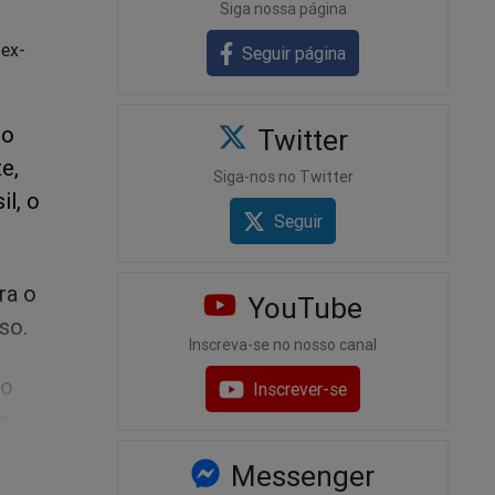
Siga nossa página
 ex-
Seguir página
mo
Twitter
e,
Siga-nos no Twitter
il, o
Seguir
ra o
YouTube
so.
Inscreva-se no nosso canal
ão
Inscrever-se
de
Messenger