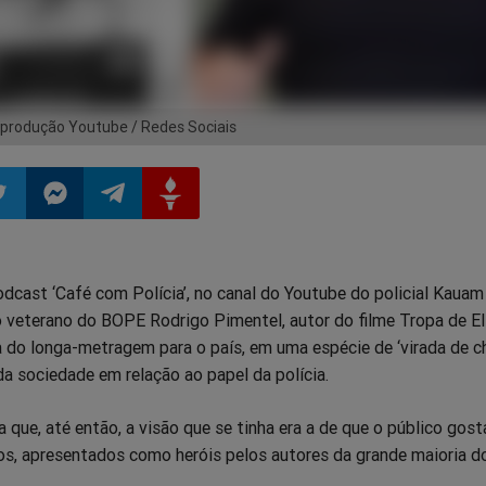
rodução Youtube / Redes Sociais
ilhar
mpartilhar
Compartilhar
Compartilhar
Compartilhar
dcast ‘Café com Polícia’, no canal do Youtube do policial Kauam
o
no
no
no
ão veterano do BOPE Rodrigo Pimentel, autor do filme Tropa de Eli
 do longa-metragem para o país, em uma espécie de ‘virada de c
pp
itter
Messenger
Telegram
Gettr
a sociedade em relação ao papel da polícia.
que, até então, a visão que se tinha era a de que o público gost
, apresentados como heróis pelos autores da grande maioria do