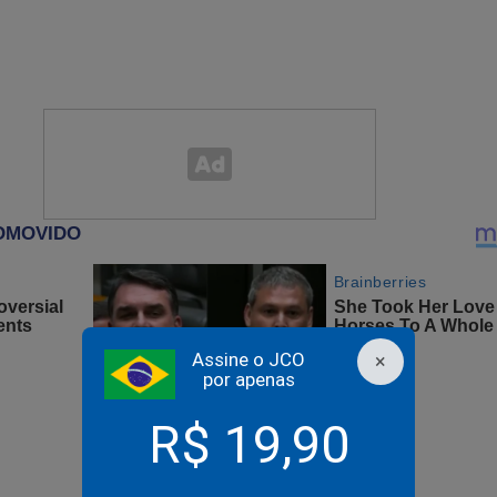
atria' esquerdopata não ser surpresa pra mais ninguém, o que dis
 mais um tiro certeiro!
Assine o JCO
×
por apenas
R$ 19,90