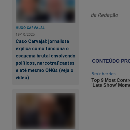
Apesar da 'bandidol
capitão do BOPE foi
da Redação
Assista:
HUGO CARVAJAL
19/10/2025
Caso Carvajal: jornalista
explica como funciona o
esquema brutal envolvendo
políticos, narcotraficantes
e até mesmo ONGs (veja o
vídeo)