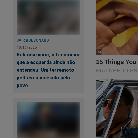
A eleição está cheg
Já garantiu a sua c
Tudo isso e muito 
JAIR BOLSONARO
18/10/2025
Bolsonarismo, o fenômeno
A maior loja patriot
que a esquerda ainda não
entendeu: Um terremoto
Clique no link abaix
político anunciado pelo
povo
https://www.shopp
O Brasil precisa de
Caso queira, doe qu
pix@jornaldacidade