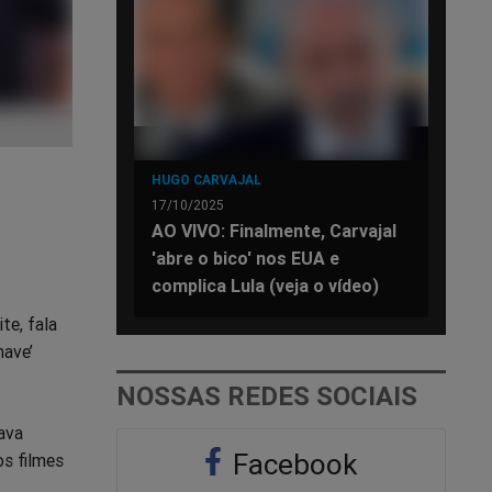
HUGO CARVAJAL
17/10/2025
AO VIVO: Finalmente, Carvajal
'abre o bico' nos EUA e
complica Lula (veja o vídeo)
te, fala
have’
NOSSAS REDES SOCIAIS
ava
Facebook
s filmes