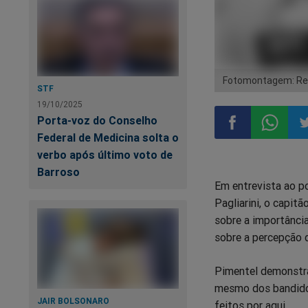
Fotomontagem: Rep
STF
19/10/2025
Porta-voz do Conselho
Federal de Medicina solta o
verbo após último voto de
Compartilhar
Compart
Co
Barroso
Em entrevista ao po
no
no
n
Pagliarini, o capit
sobre a importância
Facebook
Whatsa
Tw
sobre a percepção d
Pimentel demonstra 
mesmo dos bandidos
JAIR BOLSONARO
feitos por aqui.