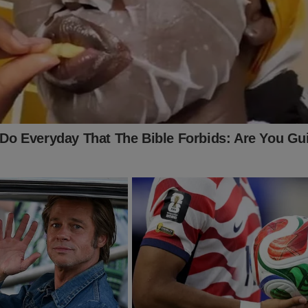
ando... Está na hora de você estampar todo o seu amor pelo Brasi
amiseta, bandeira e faixa?
mais você encontra no Shopping Conservador...
a do Brasil!!
o:
ingconservador.com.br/
 você!
alquer valor ao Jornal da Cidade Online pelo PIX (chave:
online.com.br ou 16.434.831/0001-01).