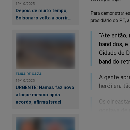
19/10/2025
Depois de muito tempo,
Para demonstrar es
Bolsonaro volta a sorrir...
presidiário do PT, a
“Ate então,
bandidos, e
Cidade de De
bandido ret
FAIXA DE GAZA
A gente apr
19/10/2025
herói era tã
URGENTE: Hamas faz novo
ataque mesmo após
Os cineasta
acordo, afirma Israel
gostava de 
policial é o 