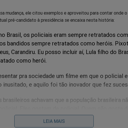
sa mudança, ele citou exemplos e aproveitou para contar onde o
tual pré-candidato à presidência se encaixa nesta história:
 no Brasil, os policiais eram sempre retratados co
 os bandidos sempre retratados como heróis. Pixot
us, Carandiru. Eu posso incluir aí, Lula filho do Bras
ratado como herói.
esentar pra sociedade um filme em que o policial e
o inusitado, e aquilo foi tão inovador que fez suces
s brasileiros achavam que a população brasileira n
policial. Eles gostam de policial. Quem não gosta 
Lula”
LEIA MAIS